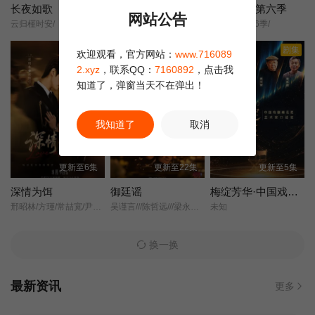
长夜如歌
我带超市穿到古代养丞相
茶啊二中 第六季
网站公告
云归槿时安/
未知
茶啊二中/第6季/
第22集
第23集
第24集
正片
剧集
欢迎观看，官方网站：
www.716089
第25集
第26集
第27集
2.xyz
，联系QQ：
7160892
，点击我
知道了，弹窗当天不在弹出！
第28集
第29集
第30集
我知道了
取消
第31集
第32集
第33集
更新至6集
更新至22集
更新至5集
第34集
第35集
第36集
深情为饵
御廷谣
梅绽芳华·中国戏剧梅花奖艺术家口述史
邢昭林/方瑾/常喆宽/尹蕊/王沛然/赵悠图/
吴谨言///陈哲远///梁永棋///赵昭仪///张南///郭品超///盛一伦///吴岱融///黄祖鑫///宋麒/
未知
第37集
第38集
换一换
最新资讯
更多