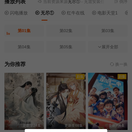
播放列表
当前资源来源
无尽①
- 无需安装任何插件
倒序
闪电播放
无尽①
红牛在线
电影天堂1
第01集
第02集
第03集
第04集
第05集
第06集
展开全部
第07集
第08集
第09集
为你推荐
换一换
剧集
剧集
第10集
第11集
第12集
第13集
第14集
第15集
第16集
第17集
第18集
更新至24集
更新至68集
更新至4集
第19集
第20集
第21集