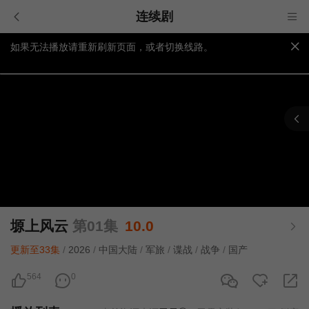
连续剧
如果无法播放请重新刷新页面，或者切换线路。
视频载入速度跟网速有关，请耐心等待几秒钟。
提醒：
不要轻易相信视频中的广告，谨防上当受骗!
塬上风云
第01集
10.0
更新至33集
/
2026
/
中国大陆
/
军旅
/
谍战
/
战争
/
国产
564
0