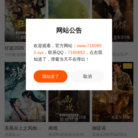
目类型：古装、轻喜
第18集
第20集
第22集
网站公告
更新至第06集
更新至1集
更新至8集
欢迎观看，官方网站：
www.716089
狂徒2026
四时有信 盛夏札记
深情为饵
2.xyz
，联系QQ：
7160892
，点击我
任世豪/吴翎薇/赵茜/杨润杰/杜姚/杨博奇/陈俊安/魏俊霆/薛冰/
未知
邢昭林/方瑾/常喆宽/尹蕊/王沛然/赵悠图/
知道了，弹窗当天不在弹出！
正片
正片
我知道了
取消
更新至12集
更新至16集
更新至24集
吾凰在上之凤御四方
南戏
御廷谣
吾凰在上/
张景昀/赵奂然/吉舒亦/
吴谨言///陈哲远///梁永棋///赵昭仪///张南///郭品超///盛一伦///吴岱融///黄祖鑫///宋麒/