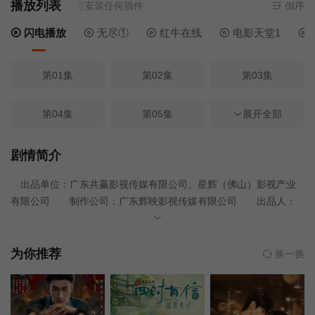
播放列表
源
闪电播放
- 无需安装任何插件
倒序
闪电播放
无尽①
红牛在线
电影天堂1
第01集
第02集
第03集
第04集
第05集
第06集
展开全部
第07集
第08集
第09集
剧情简介
出品单位：广东共赢影视传媒有限公司、星辉（佛山）影视产业
第13集
第14集
第15集
有限公司 制作公司：广东辉映影视传媒有限公司 出品人：
霍志健、周伟全 联合出品人：朱牧言、姚忠、Mr豆 总制片
第16集
第17集
第24集
人：邵明江 艺术指导：张腾之 音乐指导：张宏光、程矛
非遗顾问：欧阳凤婷 制片人：李功斌、黄彩丽、黄莉 联
为你推荐
换一换
合制片人：刘昕、周晓茜、潘光俊、姚嘉元 导演：保密 编
第19集
第21集
第23集
剧：云霄 播放平台：腾讯视频 选角团队：一丁选角 选
角导演：小宇 演员统筹：王孜繁 演员副导演：小天 项
第10集
第11集
第12集