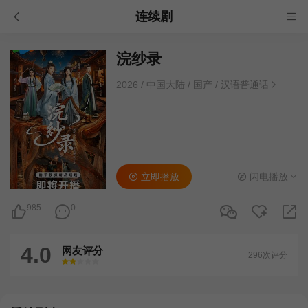
连续剧
浣纱录
2026
/
中国大陆
/
国产
/
汉语普通话
立即播放
闪电播放
985
0
4.0
网友评分
296次评分
很差
较差
还行
推荐
力荐