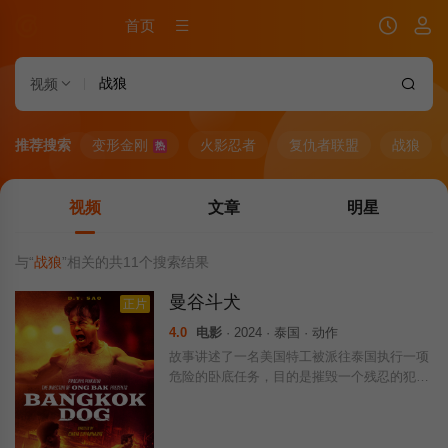
首页
视频
推荐搜索
变形金刚
火影忍者
复仇者联盟
战狼
热
视频
文章
明星
与“
战狼
”相关的共
11
个搜索结果
曼谷斗犬
正片
4.0
电影
· 2024 · 泰国 · 动作
故事讲述了一名美国特工被派往泰国执行一项
危险的卧底任务，目的是摧毁一个残忍的犯罪
头目。