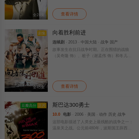
一个破庙里为傅子刚做了手术，救了他的命。
查看详情
全28集
向着胜利前进
剧集
连续剧
· 2013 · 中国大陆 · 战争 国产
故事发生在抗日战争时期。正在围猎的战狼
（吴奇隆 饰）、桩子（谢孟伟 饰）和冬儿
（杨婷婷 饰）巧遇游击队与日军在山上交
火，眼看游击队要吃亏，他们迅速施以援手，
救下王爱（甘婷婷 饰），并截获了日军毒气
原料
查看详情
全45集
斯巴达300勇士
豆瓣高分
正片
10.0
电影
· 2006 · 美国 · 动作 历史 战争
这部电影描述了人类史上最残酷的战争之一：
温泉关之战。公元前480年，波斯国王薛西斯
一世（罗德里格•桑托罗 Rodrigo Santoro 饰）