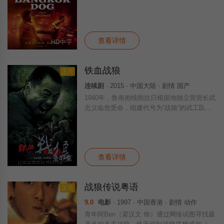
头目。
查看详情
HD中字
铁血战狼
正片
连续剧
· 2015 · 中国大陆 · 剧情 国产
1940年，鲁南抱犊崮抗日根据地独立营营长武
忠义临危受命，组建代号为“战狼”的武工队，
为保护新根据地，和日寇展开斗智斗勇的拼
杀。武忠义和国军连长吕修文是发小，又
是“情敌”。多年前，武忠义和吕修文同时爱
查看详情
全47集
战狼传说粤语
正片
9.0
电影
· 1997 · 中国香港 · 剧情 动作
青年阿Ben（梁汉文 饰）通过网络试图寻找最