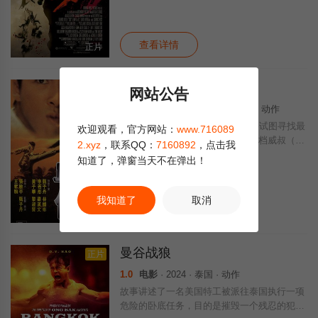
亲率30万大军征战希腊。希腊各个城邦迅速派
出军队结成了联军
查看详情
正片
战狼传说国语
正片
网站公告
5.0
电影
· 1997 · 中国香港 · 剧情 动作
青年阿Ben（梁汉文 饰）通过网络试图寻找最
欢迎观看，官方网站：
www.716089
著名的杀手战狼，终于得到战狼搭档威叔（黄
2.xyz
，联系QQ：
7160892
，点击我
子华 饰）的引见，在熟睡的战狼面前，威叔
知道了，弹窗当天不在弹出！
向阿Ben讲述他们年轻时的故事——战乱年
代，阿威生活的小村中闯入了一个失忆陌
我知道了
取消
查看详情
HD
曼谷战狼
正片
1.0
电影
· 2024 · 泰国 · 动作
故事讲述了一名美国特工被派往泰国执行一项
危险的卧底任务，目的是摧毁一个残忍的犯罪