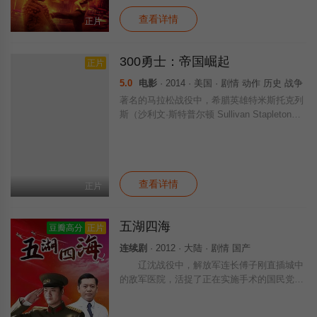
查看详情
正片
300勇士：帝国崛起
正片
5.0
电影
· 2014 · 美国 · 剧情 动作 历史 战争
著名的马拉松战役中，希腊英雄特米斯托克列
斯（沙利文·斯特普尔顿 Sullivan Stapleton
饰）射杀波斯国王大流士王，从此埋下薛西斯
一世（罗德里格·桑托罗 Rodrigo Santoro 饰
查看详情
正片
五湖四海
豆瓣高分
正片
连续剧
· 2012 · 大陆 · 剧情 国产
辽沈战役中，解放军连长傅子刚直插城中
的敌军医院，活捉了正在实施手术的国民党少
校军医郑达志。在押送俘虏去往总部的路上，
傅子刚突发急性阑尾炎，痛得打滚，郑达志在