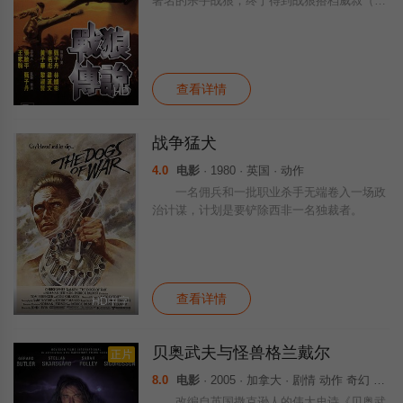
著名的杀手战狼，终于得到战狼搭档威叔（黄
子华 饰）的引见，在熟睡的战狼面前，威叔
向阿Ben讲述他们年轻时的故事——战乱年
代，阿威生活的小村中闯入了一个失忆陌
查看详情
HD
战争猛犬
4.0
电影
· 1980 · 英国 · 动作
一名佣兵和一批职业杀手无端卷入一场政
治计谋，计划是要铲除西非一名独裁者。
查看详情
HD中字
贝奥武夫与怪兽格兰戴尔
正片
8.0
电影
· 2005 · 加拿大 · 剧情 动作 奇幻 冒险
改编自英国撒克逊人的伟大史诗《贝奥武