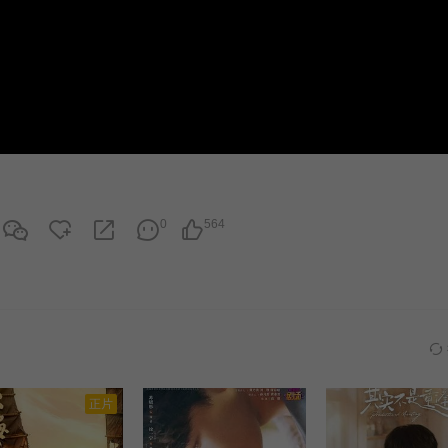
0
564
正片