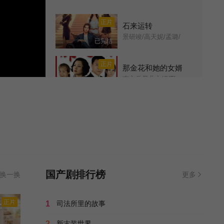
第13集
第14集
正片
石来运转
景研竣/高天妮/孟璐/
已完结
第18集
第21集
正片
那金花和她的女婿
第22集
第02集
南方岳母北方婿/The Golden Flower and Her Son-in-law/
全37集
第03集
第15集
正片
表妹进城
My cousin went to town/
已完结
第16集
第17集
剧集
小年兽与捉妖师
第19集
第23集
杨茜云/煎饼/
全5集
国产剧排行榜
换一换
更多
第20集
第25集
剧集
蓝军出击
正片
1
司法所里的故事
于震/梅婷/侯勇/关亚军/杨琪芳/洪卫/夏侯镔/王政/郝率/薛景瑞/程愫/卢星宇/唐菱/姚刚/王全有/
全43集
第26集
第27集
2
新古装世界