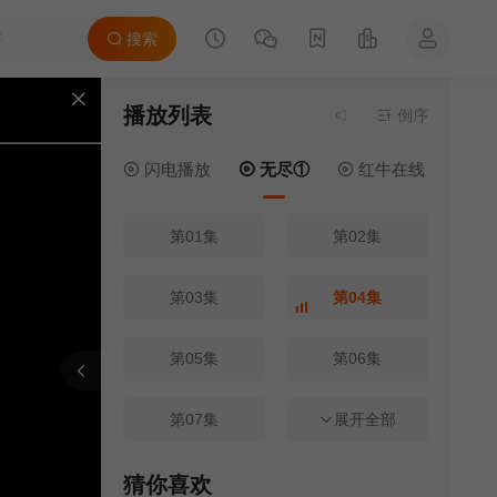
搜索
播放列表
当前资源来源
倒序
无尽①
- 
闪电播放
无尽①
红牛在线
电
第01集
第02集
第03集
第04集
第05集
第06集
报错
刷新
上一集
下一集
第07集
第08集
展开全部
第09集
第10集
猜你喜欢