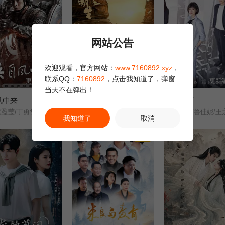
网站公告
欢迎观看，官方网站：
www.7160892.xyz
，
联系QQ：
7160892
，点击我知道了，弹窗
更新至36集
更新至24集
更新第
当天不在弹出！
风中来
江海潮生
第五立面
蓝盈莹/丁勇岱/史兰芽/
张謇/
奚望/张陆/鲁佳妮/王
我知道了
取消
剧集