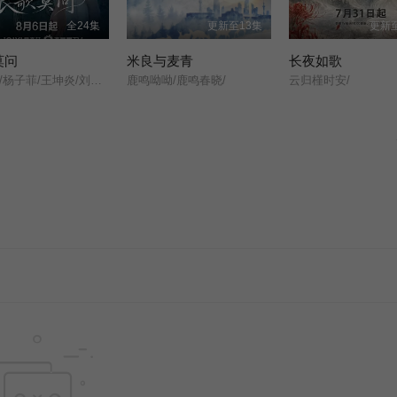
全24集
更新至13集
更新至
莫问
米良与麦青
长夜如歌
蔡正杰/杨子菲/王坤炎/刘美辰/李会长/李子雄/孟西/鲍大志/白凯南/斯外戈/
鹿鸣呦呦/鹿鸣春晓/
云归槿时安/