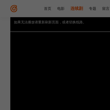
连续剧
首页
电影
专题
留言
如果无法播放请重新刷新页面，或者切换线路。
视频载入速度跟网速有关，请耐心等待几秒钟。
提醒：
不要轻易相信视频中的广告，谨防上当受骗!