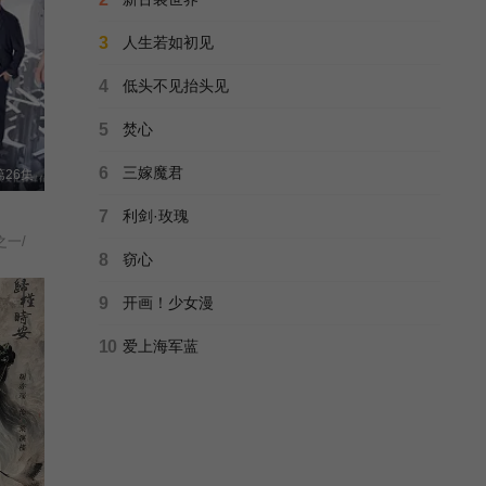
正片
大清神捕2
第27集
第28集
3
人生若如初见
大清神捕第二季/
全12集
4
低头不见抬头见
第29集
第30集
画江湖之不良人第二季
5
焚心
李砚/曹赛亚/何依蔓/陈添祥/周微微/
已完结
第31集
第32集
6
三嫁魔君
26集
豆瓣高分
不在犯罪现场
第33集
第34集
7
利剑·玫瑰
徐帆/马跃/傅艺伟/李崇霄/李勃阳/姚安濂/向梅/林杰妮/梦洁/方小月/王璐/刘晶琦/赛根根/华明伟/董波/刘雪菲/朱翊/迈克尔/孙露菲/王丽媛/高欣/宋怀强/王政钧/杨超/陈涛/周锦辉/谢劲松/
已完结
之一/
8
窃心
第35集
第36集
正片
第十二秒
9
开画！少女漫
The Twelfth Second/
全37集
第37集
第38集
10
爱上海军蓝
星光2025
未知
更新至第30集
正片
精忠岳飞