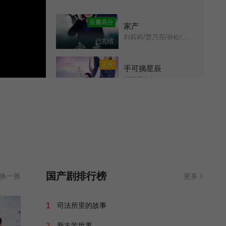
第11集
第12集
豆瓣高分
家产
刘莉莉/贾乃亮/孙松/赵君/范雷/杨青/王之夏/柴鸥/李光复/林家川/午马/邓家佳/姚美伊/杨雯雯/陈承/屠夏岩/姜邵文/
已完结
第13集
第14集
正片
手可摘星辰
第15集
第16集
深宫丑女/
已完结
第17集
第18集
剧集
花火
There Will Be Fireworks/
全29集
第19集
第20集
正片
喜庆农家
第21集
第22集
王晓曦/李菁菁/郭柏松/姜文艺/刘永生/董兴顺/
已完结
国产剧排行榜
换一换
更多
第23集
第24集
正片
农家乐
1
司法所里的故事
罗德元/陈丽娟/刘军/刘多/刘倩/李尔豪/沈伐/吴文/凌淋/
已完结
第25集
第26集
2
新古装世界