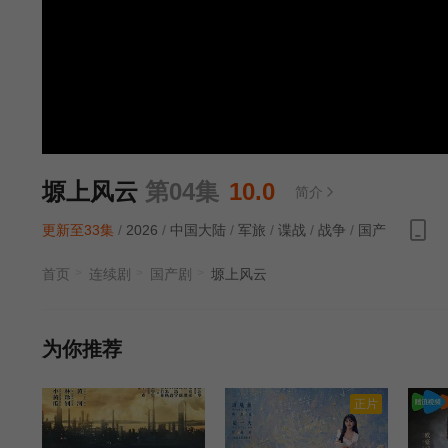
塬上风云
第04集
10.0
简介
更新至33集
/
2026
/
中国大陆
/
军旅
/
谍战
/
战争
/
国产
首页
连续剧
国产剧
塬上风云
为你推荐
正片