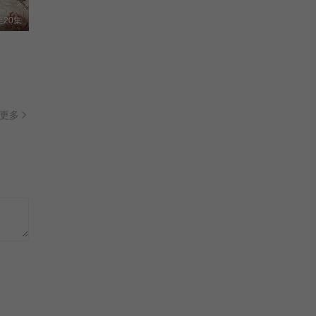
The Patriot Yue Fei/
已完结
20集
正片
等你爱我2015
北漂妈妈/你知道我在等你吗/
已完结
更多