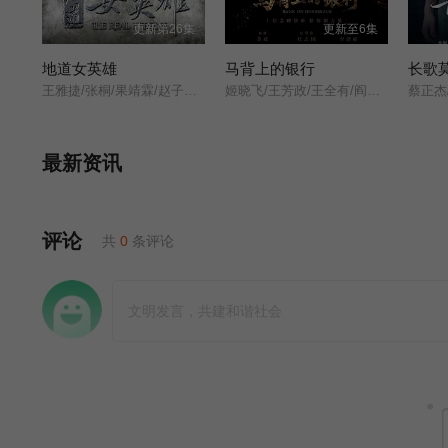
更新第26集
更新至6集
地道女英雄
马背上的银行
长歌
王雅捷/张桐/果靖霖/赵子惠/杨子骅/瑛子/
姬晓飞/王芳政/王全有/阎妮/郭烁杰/杜志国/郑卫莉/周舟/Zhou/Zhou/
最新资讯
评论
共
0
条评论