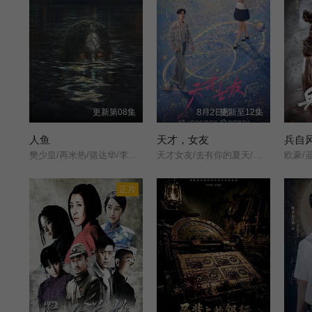
更新第08集
更新至12集
人鱼
天才，女友
兵自
樊少皇/再米热/骆达华/李若希/田浩宁/唐鑫/
天才女友/去有你的夏天/当你耀眼时/
欧豪/
正片