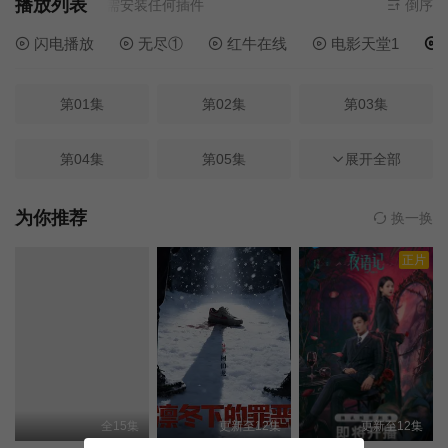
播放列表
源
茅台资源
- 无需安装任何插件
倒序
闪电播放
无尽①
红牛在线
电影天堂1
第01集
第02集
第03集
第04集
第05集
第06集
展开全部
第07集
第08集
第09集
为你推荐
换一换
正片
第10集
第11集
第12集
第13集
第14集
第15集
第16集
第17集
第18集
全15集
更新至12集
更新至12集
第19集
第20集
第21集