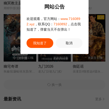
幽冥教主是公主
凛冬下的罪恶
夜语记
网站公告
周明宇/苏清禾/
张睿/吴昊宸/王大奇/孙之鸿/洪冰瑶/肖涵/嘉泽/李蒲赫/左腾云/何磊/王心嫚/李繁/苏宥辰/刘佳萌/洪爽/刘亭希/窦新豪/刘伟峰/刘朔豪/徐章/
夜色暗香/惊欢/
第22集
第23集
第24集
正片
正片
正片
欢迎观看，官方网站：
www.716089
第25集
第26集
第27集
2.xyz
，联系QQ：
7160892
，点击我
知道了，弹窗当天不在弹出！
第28集
第29集
第30集
我知道了
取消
第31集
第32集
第33集
更新至13集
更新第15集
更新至17集
幽宅奇谭
九门2026
御廷谣
朱娅/应灏铭/肖东昊/宋未央/
老九门2/老九门贰/
吴谨言///陈哲远///梁永棋///赵昭仪///张南///郭品超///盛一伦///吴岱融///黄祖鑫///宋麒/
换一换
最新资讯
更多