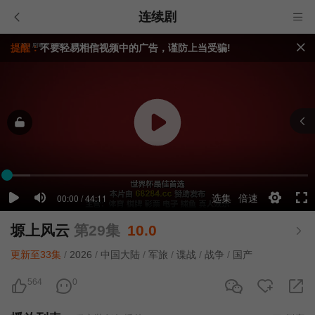
连续剧
提醒：
不要轻易相信视频中的广告，谨防上当受骗!
如果无法播放请重新刷新页面，或者切换线路。
视频载入速度跟网速有关，请耐心等待几秒钟。
塬上风云
第29集
10.0
更新至33集
/
2026
/
中国大陆
/
军旅
/
谍战
/
战争
/
国产
564
0