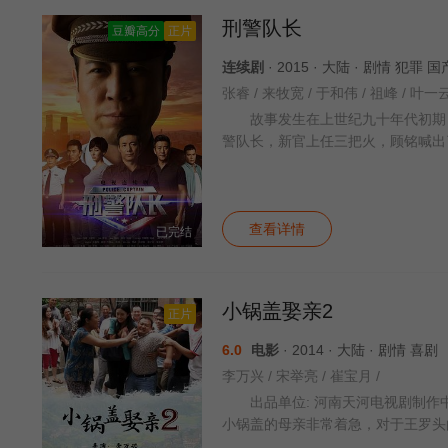
刑警队长
豆瓣高分
正片
连续剧
· 2015 · 大陆 · 剧情 犯罪 
故事发生在上世纪九十年代初期，
警队长，新官上任三把火，顾铭喊出
查看详情
已完结
小锅盖娶亲2
正片
6.0
电影
· 2014 · 大陆 · 剧情 喜剧
李万兴 / 宋举亮 / 崔宝月 /
出品单位: 河南天河电视剧制作
小锅盖的母亲非常着急，对于王罗头