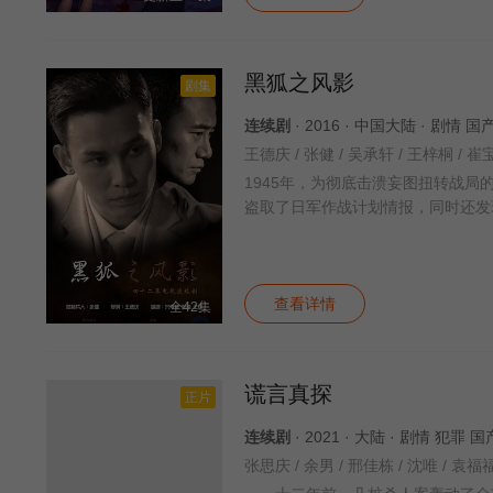
黑狐之风影
剧集
连续剧
· 2016 · 中国大陆 · 剧情 国
王德庆 / 张健 / 吴承轩 / 王梓桐 / 崔宝
1945年，为彻底击溃妄图扭转战
盗取了日军作战计划情报，同时还发
查看详情
全42集
谎言真探
正片
连续剧
· 2021 · 大陆 · 剧情 犯罪 
张思庆 / 余男 / 邢佳栋 / 沈唯 / 袁福福