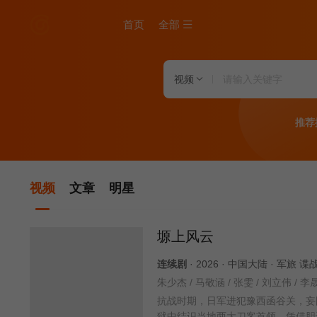
首页
全部
视频
推荐
视频
文章
明星
塬上风云
连续剧
· 2026 · 中国大陆 · 军旅 
朱少杰 / 马敬涵 / 张雯 / 刘立伟 / 李
抗战时期，日军进犯豫西函谷关，妄
狱中结识当地两大刀客首领，凭借胆