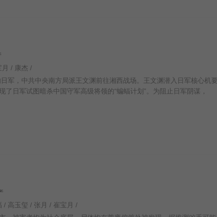
产
月 / 康杰 /
局的日军，中共中央南方局派王文渊前往湘西战场。王文渊潜入日军核心机
现了日军试图暗杀中国守军高级将领的“蝙蝠计划”。为阻止日军阴谋，
国产
 / 高玉玺 / 张月 / 崔宝月 /