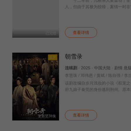
十二年前，几桩杀人案轰动了全市
人，但由于其极为狡猾，案情一时非
查看详情
已完结
朝雪录
正片
连续剧
· 2025 · 中国大陆 · 剧情 
该剧改编自步月浅妆的小说《权宠之
府九娘子秦莞的身份逃到荆州。原本
查看详情
更新至38集