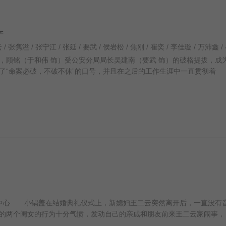
国产
顾铭（于和伟 饰）受公安分局局长吴建南（要武 饰）的破格提拔，成
了“命案必破，不破不休”的口号，并且在之后的工作生涯中一直贯彻着
中心 小锅盖在结婚典礼仪式上，新媳妇王二云突然离开后，一直没有
的两个闺女的行为十分气愤，发动自己的亲戚和朋友前来王二云家闹事，