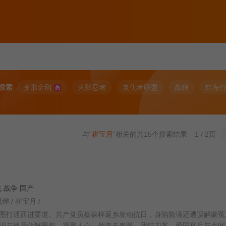
搜索
变形金刚
火影忍者
复仇者联盟
战狼
红海
热
与“
崔宝月
”相关的共
15
个搜索结果
1 / 2页
谍战 战争 国产
晟烨 / 崔宝月 /
图打通西进要道。共产党员蔡葆梓返乡发动抗日，身陷险境还遭误解蒙冤
识与格局化解恩怨、凝聚人心。他奔走串联，团结刀客、爱国官兵与乡间