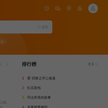
搜索
行动
排行榜
更多
1
爱·回家之开心速递
2
红豆面包
3
司法所里的故事
入狱。
4
农家娇妻嫁到
百