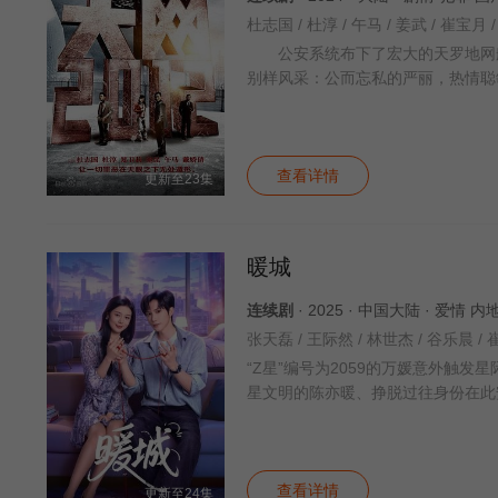
杜志国 / 杜淳 / 午马 / 姜武 / 崔宝月 
公安系统布下了宏大的天罗地网般
别样风采：公而忘私的严丽，热情聪
查看详情
更新至23集
暖城
连续剧
· 2025 · 中国大陆 · 爱情 
张天磊 / 王际然 / 林世杰 / 谷乐晨 / 
“Z星”编号为2059的万媛意外触
星文明的陈亦暖、挣脱过往身份在此
查看详情
更新至24集