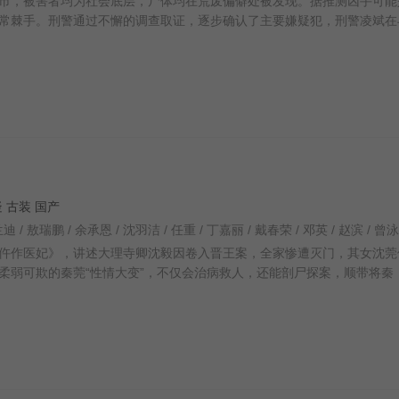
，被害者均为社会底层，尸体均在荒废偏僻处被发现。据推测凶手可能
常棘手。刑警通过不懈的调查取证，逐步确认了主要嫌疑犯，刑警凌斌在
悬疑 古装 国产
仵作医妃》，讲述大理寺卿沈毅因卷入晋王案，全家惨遭灭门，其女沈莞
柔弱可欺的秦莞“性情大变”，不仅会治病救人，还能剖尸探案，顺带将秦