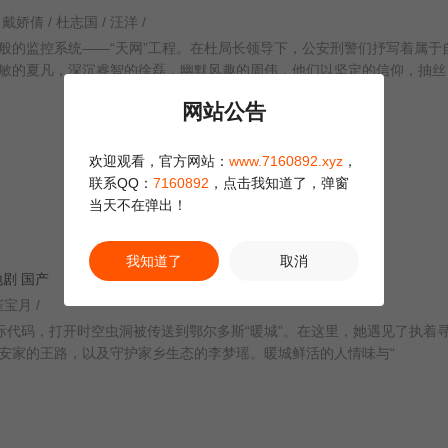
/ 戴娇倩 / 杜志国 / 汪洋 /
的监控系统——“天网”工程。在杜局长领导下，公安刑警们抒写着属于
敏的夏凡，深沉睿智的徐磊，幽默风趣的周伟，他们以坚定的信仰，抽丝
网站公告
欢迎观看，官方网站：
www.7160892.xyz
，
联系QQ：
7160892
，点击我知道了，弹窗
当天不在弹出！
我知道了
取消
内地剧 国产
崔宝月 /
发星际代码，打开时空虫洞被传送到鄂尔多斯“暖城”。在这里，她遇见了执着
安家的王路，以及守护家乡生态的李梦瑶。暖城鲜活的人情味与“