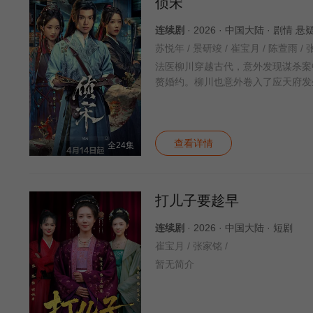
侦宋
连续剧
· 2026 · 中国大陆 · 剧情 
苏悦年 / 景研竣 / 崔宝月 / 陈萱雨 / 
法医柳川穿越古代，意外发现谋杀案
赘婚约。柳川也意外卷入了应天府发
查看详情
全24集
打儿子要趁早
连续剧
· 2026 · 中国大陆 · 短剧
崔宝月 / 张家铭 /
暂无简介