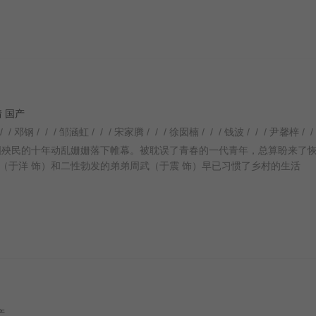
爱情 国产
祸国殃民的十年动乱姗姗落下帷幕。被耽误了青春的一代青年，总算盼来了
（于洋 饰）和二性勃发的弟弟周武（于震 饰）早已习惯了乡村的生活
国产