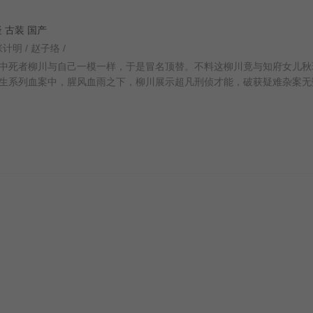
悬疑 古装 国产
张计明 / 赵子络 /
中死者柳川与自己一模一样，于是冒名顶替。不料这柳川竟与知府女儿秋
生系列血案中，腥风血雨之下，柳川展示超凡刑侦才能，破获疑难杂案无