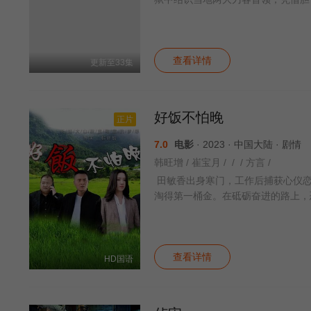
查看详情
更新至33集
好饭不怕晚
正片
7.0
电影
· 2023 · 中国大陆 · 剧情
韩旺增 / 崔宝月 / / / 方言 /
田敏香出身寒门，工作后捕获心仪恋
淘得第一桶金。在砥砺奋进的路上，
查看详情
HD国语