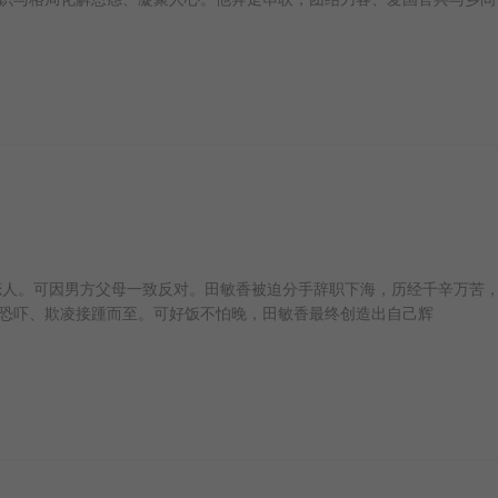
人。可因男方父母一致反对。田敏香被迫分手辞职下海，历经千辛万苦
恐吓、欺凌接踵而至。可好饭不怕晚，田敏香最终创造出自己辉