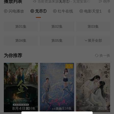
播放列表
当前资源来源
无尽①
- 无需安装任何插件
倒序
闪电播放
无尽①
红牛在线
电影天堂1
第01集
第02集
第03集
第04集
第05集
第06集
展开全部
第07集
第08集
第09集
为你推荐
换一换
正片
第10集
第11集
第12集
第13集
第14集
第15集
第16集
第17集
第18集
第10集
更新至16集
第22集
第19集
第20集
第21集