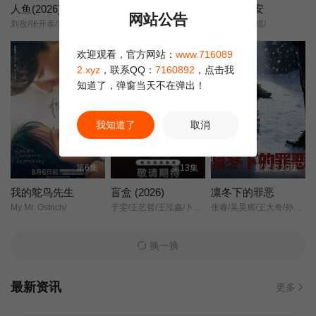
人鱼(2026)
天才，女友
云归槿时安
网站公告
刘孜/张开泰/黄杨钿甜/董勇/张帆/陈创/何思甜/张棪琰/罗海琼/是安/赵健/段钰/董向荣/薛佳凝/方晓东/李庆誉/张译文/
天才女友/去有你的夏天/当你耀眼时/
张景昀/胡亦瑶/
第22集
第23集
第24集
欢迎观看，官方网站：
www.716089
第25集
第26集
第27集
2.xyz
，联系QQ：
7160892
，点击我
知道了，弹窗当天不在弹出！
第28集
第29集
第30集
我知道了
取消
第31集
第32集
第33集
第6集
第13集
更新至20集
第34集
第35集
第36集
我的鸵鸟先生
盲盒 (2026)
凛冬下的罪恶
My Mr. Ostrich/
于雯/王艺哲/王泓鑫/卜冠今/
张睿/吴昊宸/王大奇/孙之鸿/洪冰瑶/肖涵/嘉泽/李蒲赫/左腾云/何磊/王心嫚/李繁/苏宥辰/刘佳萌/洪爽/刘亭希/窦新豪/刘伟峰/刘朔豪/徐章/
第37集
第38集
换一换
最新资讯
更多