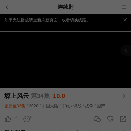
连续剧
如果无法播放请重新刷新页面，或者切换线路。
视频载入速度跟网速有关，请耐心等待几秒钟。
提醒：
不要轻易相信视频中的广告，谨防上当受骗!
塬上风云
第34集
10.0
更新至33集
/
2026
/
中国大陆
/
军旅
/
谍战
/
战争
/
国产
564
0