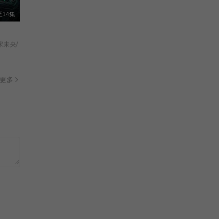
赵亮/朱泳腾/宋妍/博弘/赵敏芬/朱宏嘉/陆诗雨/
已完结
14集
正片
一克拉梦想
宋未央/
The Diamond&#039;s Dream/
已完结
更多