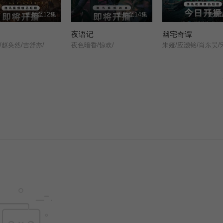
更新至12集
更新至14集
更新至
夜语记
幽宅奇谭
/赵奂然/吉舒亦/
夜色暗香/惊欢/
朱娅/应灏铭/肖东昊/