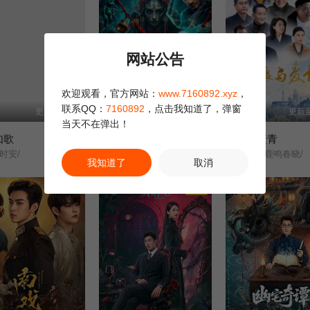
网站公告
欢迎观看，官方网站：
www.7160892.xyz
，
联系QQ：
7160892
，点击我知道了，弹窗
更新至18集
全2集
更新至
当天不在弹出！
如歌
民间奇案录
米良与麦青
时安/
古斌/盛少/张雪菡/
鹿鸣呦呦/鹿鸣春晓/
我知道了
取消
正片