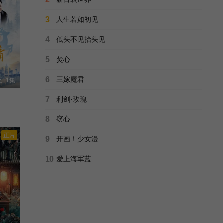
正片
回到明朝当王爷
第27集
第28集
3
人生若如初见
回到明朝当王爷之杨凌传.回明之杨凌传.我在明朝当王爷.杨凌传/
全40集
4
低头不见抬头见
第29集
第30集
正片
战昆仑
5
焚心
Battle of Kunlun/
全40集
第31集
第32集
6
三嫁魔君
11集
正片
锦衣之下
第33集
7
利剑·玫瑰
Under the Power/
全55集
8
窃心
正片
AQ少年之使命召唤
9
开画！少女漫
未知
全12集
10
爱上海军蓝
正片
国宝奇旅
不可能完成的任务2/
已完结
正片
风流才子纪晓岚