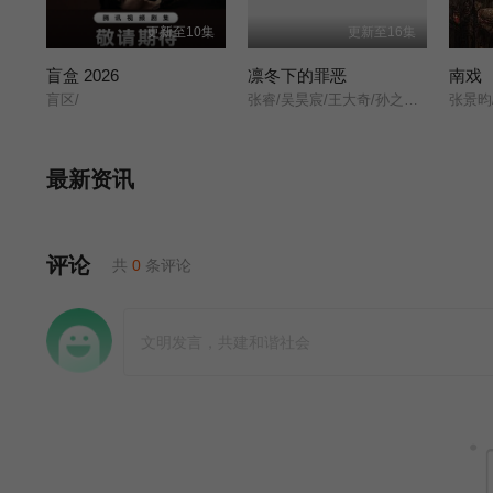
更新至10集
更新至16集
盲盒 2026
凛冬下的罪恶
南戏
盲区/
张睿/吴昊宸/王大奇/孙之鸿/洪冰瑶/肖涵/嘉泽/李蒲赫/左腾云/何磊/王心嫚/李繁/苏宥辰/刘佳萌/洪爽/刘亭希/窦新豪/刘伟峰/刘朔豪/徐章/
张景昀
最新资讯
评论
共
0
条评论