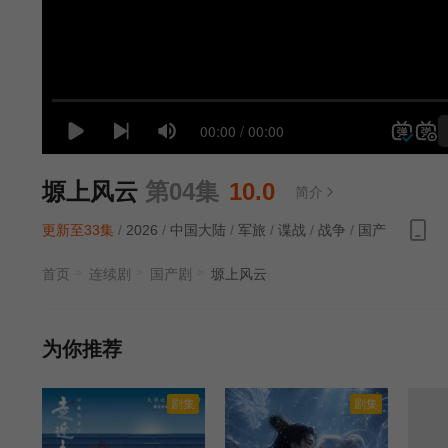
塬上风云
第04集
10.0
简介
更新至33集
/
2026
/
中国大陆
/
军旅
/
谍战
/
战争
/
国产
首页
连续剧
国产剧
塬上风云
为你推荐
剧集
剧集