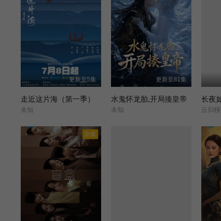
更新至5集
更新至81集
走近这片海（第一季）
水鬼怀龙胎,开局揍皇帝
长夜
未知
未知
云归槿
剧集