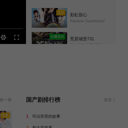
第11集
第12集
正片
彩虹甜心
Rainbow Sweetheart/
已完结
第13集
第14集
豆瓣高分
荒原城堡731
第15集
第16集
智一桐/林金莱/李鸣/
全10集
第17集
第18集
正片
终极追捕
终极抓捕/Eventually Arrested/
已完结
第19集
第20集
剧集
小戏骨：西游记之红孩儿
第21集
第22集
西游记之红孩儿/小戏骨：西游记红孩儿篇/Star of Tomorrow：Journey to the West/
全5集
国产剧排行榜
换一换
更多
第23集
第24集
正片
山海经之山河图
剧集
1
司法所里的故事
杜光祎/黄政浩/李舒雯/马丽兹/陈冠甯/杜家晔/杨羽/江天佑/萨钢云/阎伟俊/劳逸静/
已完结
第25集
第26集
2
新古装世界