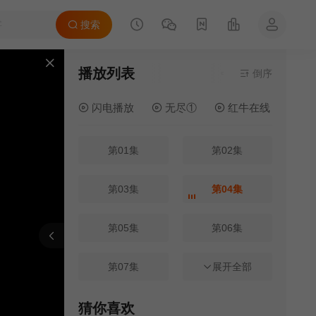
搜索
播放列表
当前资源来源
倒序
茅台资源
闪电播放
无尽①
红牛在线
电
第01集
第02集
第03集
第04集
第05集
第06集
报错
刷新
上一集
下一集
第07集
第08集
展开全部
第09集
第10集
猜你喜欢