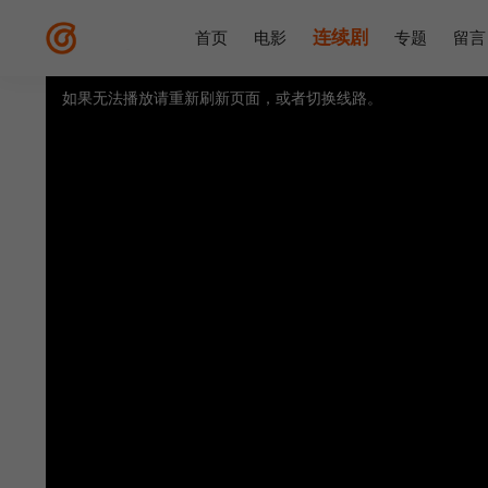
连续剧
首页
电影
专题
留言
视频载入速度跟网速有关，请耐心等待几秒钟。
提醒：
不要轻易相信视频中的广告，谨防上当受骗!
如果无法播放请重新刷新页面，或者切换线路。