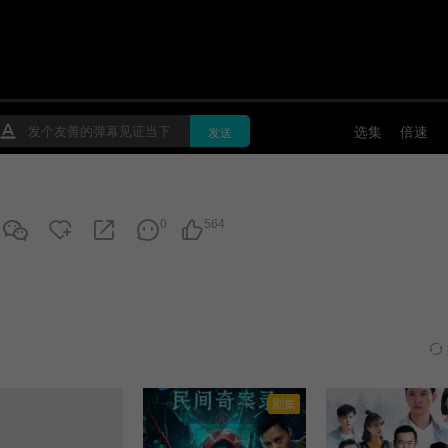
0
564
剧集