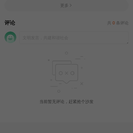
更多
评论
共
0
条评论
当前暂无评论，赶紧抢个沙发