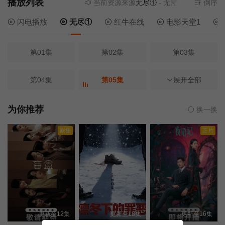
播放列表
当前资源来源
无尽①
- 无需安装任何插件
倒序
闪电播放
无尽①
红牛在线
电影天堂1
第01集
第02集
第03集
第04集
第05集
第06集
展开全部
第07集
第08集
第09集
为你推荐
换一换
剧集
正片
第10集
第11集
第12集
第13集
第14集
第15集
第16集
第17集
第18集
更新至12集
更新至18集
更新至16集
第19集
第20集
第21集