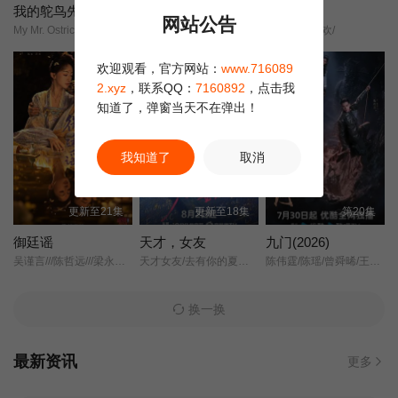
我的鸵鸟先生
凛冬下的罪恶
夜语记
网站公告
My Mr. Ostrich/
张睿/吴昊宸/王大奇/孙之鸿/洪冰瑶/肖涵/嘉泽/李蒲赫/左腾云/何磊/王心嫚/李繁/苏宥辰/刘佳萌/洪爽/刘亭希/窦新豪/刘伟峰/刘朔豪/徐章/
夜色暗香/惊欢/
第22集
第23集
第24集
正片
正片
欢迎观看，官方网站：
www.716089
第25集
第26集
第27集
2.xyz
，联系QQ：
7160892
，点击我
知道了，弹窗当天不在弹出！
第28集
第29集
第30集
我知道了
取消
第31集
第32集
第33集
更新至21集
更新至18集
第20集
第34集
第35集
第36集
御廷谣
天才，女友
九门(2026)
吴谨言///陈哲远///梁永棋///赵昭仪///张南///郭品超///盛一伦///吴岱融///黄祖鑫///宋麒/
天才女友/去有你的夏天/当你耀眼时/
陈伟霆/陈瑶/曾舜晞/王茂蕾/王奕婷/李乃文/释小龙/应灏铭/季肖冰/胡耘豪/徐正溪/章涛/王祖一/刘畅/杨钧丞/杨昊博/陈鸿锦/吴圣麒/林秋楠/扈帷/雷丰瑞/
第37集
第38集
换一换
最新资讯
更多