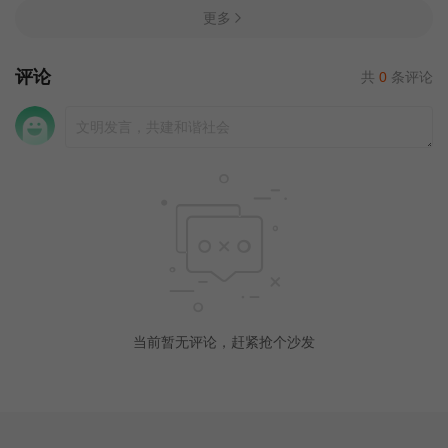
更多
评论
共
0
条评论
当前暂无评论，赶紧抢个沙发