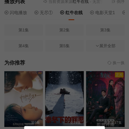
播放列表
当前资源来源
红牛在线
- 无需安装任何插件
倒序
闪电播放
无尽①
红牛在线
电影天堂1
第1集
第2集
第3集
第4集
第5集
展开全部
第6集
第7集
第8集
第9集
为你推荐
换一换
正片
第10集
第11集
第12集
第13集
第14集
第15集
第16集
第17集
第18集
第6集
全26集
更新至17集
第19集
第20集
第21集