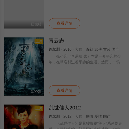
而一国皇帝李欢（季晨 饰）则穿着铠甲带人
马尾随而至。少顷二人被皇帝追上，迦叶惨死
于利刃之下，伤心欲绝的妙莲绝不畏惧皇帝的
查看详情
已完结
青云志
正片
连续剧
· 2016 · 大陆 · 奇幻 武侠 古装 国产
张小凡（李易峰 饰）本是一介平凡的少
年，在草庙村过着平静的生活。然而，一场屠
村惨案让张小凡失去了父母和朋友，并在机缘
巧合之下得到了珍贵的嗜血珠。和幸存的好友
林惊羽（成毅 饰）一起，张小凡来到青云门
查看详情
全55集
乱世佳人2012
正片
连续剧
· 2012 · 大陆 · 剧情 爱情 国产
《乱世佳人》是紫骏影视“美人”系列剧集