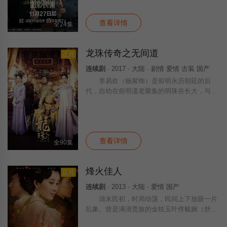
年前的女童绑架案。两年后，陆以真参加上海
查看详情
全24集
龙珠传奇之无间道
正片
连续剧
· 2017 · 大陆 · 剧情 爱情 古装 国产
李易欢（杨紫饰）是前明永历朝廷的后
代，自幼在前明遗老聚集的明珠谷长大，与朱
慈煊（李剑卿）（茅子俊饰）、雪倾城（舒畅
饰）、叶默声（韩承羽饰）、樊倩影（孙蔚
饰）等师兄妹一同随师父们习武学艺。长大之
后，
查看详情
全90集
烽火佳人
正片
连续剧
· 2013 · 大陆 · 爱情 国产
清末民初，时局动荡，民间上下放眼一片
乱象。曾是满清贵族的金枝玉叶佟毓婉（舒畅
饰）在新思潮的召唤下，成为一名追求自由的