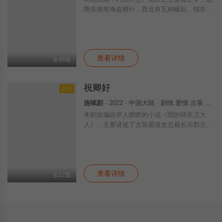
陲东南有海盗横行，西北有瓦剌崛起。锦衣卫
周淮安虽对政治斗争毫无兴趣，但对东厂也是
深恶痛绝，在师傅的劝阻下，他并未与东厂正
面对抗。为保忠臣老英王唯一的儿子英观镇，
查看详情
全48集
祝卿好
正片
连续剧
· 2022 · 中国大陆 · 剧情.爱情.古装 国产
本剧改编自伊人睽睽的小说《我的锦衣卫大
人》，主要讲述了古装霸道女总裁长乐郡主，
倒追闷骚美男锦衣卫沈宴，在宫斗中作天作地
的故事。
查看详情
全22集