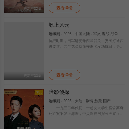
查看详情
更新至32集
塬上风云
连续剧
· 2026 · 中国大陆 · 军旅 谍战 战争 国产
抗战时期，日军进犯豫西函谷关，妄图打通西
进要道。共产党员蔡葆梓返乡发动抗日，身陷
险境还遭误解蒙冤入狱。狱中结识当地两大刀
客首领，凭借胆识与格局化解恩怨、凝聚人
心。他奔走串联，团结刀客、爱国官兵与乡间
百
查看详情
更新至33集
暗影侦探
正片
连续剧
· 2025 · 大陆 · 剧情 悬疑 国产
一九三〇年代初，一起女大学生宿舍离奇
死亡案案发上海滩，中央巡捕房探长关岑（王
星越 饰）因此结识热爱侦探小说的女大生陆
以真（吴佳怡 饰），并由此牵扯出一起十七