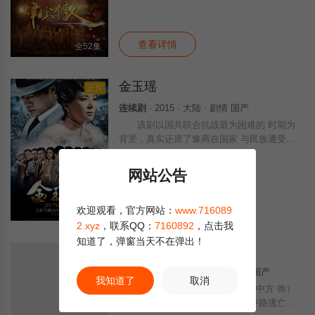
女性。在一场血腥刺杀事件中，她重逢了童年
曾救过自己的周霆琛（乔振宇 饰），然而
查看详情
全52集
金玉瑶
正片
连续剧
· 2015 · 大陆 · 剧情 国产
该剧以国共联合抗战最为困难的 时期为
背景，真实还原了豫商在国家 与民族遭受危
难的时刻依然投身革命 的情景。
网站公告
查看详情
欢迎观看，官方网站：
www.716089
已完结
2.xyz
，联系QQ：
7160892
，点击我
知道了，弹窗当天不在弹出！
拐个皇帝回现代
正片
连续剧
· 2014 · 大陆 · 剧情 古装 国产
我知道了
取消
故事的开端，宠妃冯妙莲（袁中方 饰）
和相亲相爱的迦叶（郭家豪 饰）夺路逃亡，