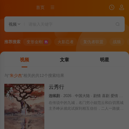
首页
视频
推荐搜索
变形金刚
火影忍者
复仇者联盟
战狼
热
视频
文章
明星
与“
朱少杰
”相关的共
12
个搜索结果
云秀行
连续剧
· 2026 · 中国大陆 · 剧情 喜剧 爱情 古装 国产
在传说中的九城，名门穷小姐范云和白切黑城
主齐峥从彼此试探到相互信任，二人一路披荆
斩棘为民谋利，最终收获友谊与爱情；范云也
助齐峥平天下破陈规，解决九城危机，携手为
民打造繁荣九城。