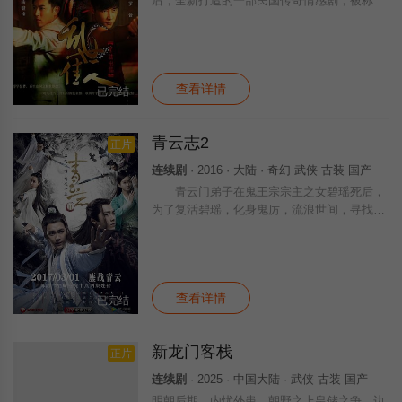
后，全新打造的一部民国传奇情感剧，被称为
民国版《美人心计》。 张家丫鬟萍儿（唐
嫣 饰）被少爷张文锦（郭明翔 饰）污辱了萍
儿，并买通手下陷害萍儿青梅竹马的王初
查看详情
已完结
青云志2
正片
连续剧
· 2016 · 大陆 · 奇幻 武侠 古装 国产
青云门弟子在鬼王宗宗主之女碧瑶死后，
为了复活碧瑶，化身鬼厉，流浪世间，寻找复
活之法。
查看详情
已完结
新龙门客栈‎
正片
连续剧
· 2025 · 中国大陆 · 武侠 古装 国产
明朝后期，内忧外患。朝野之上皇储之争，边