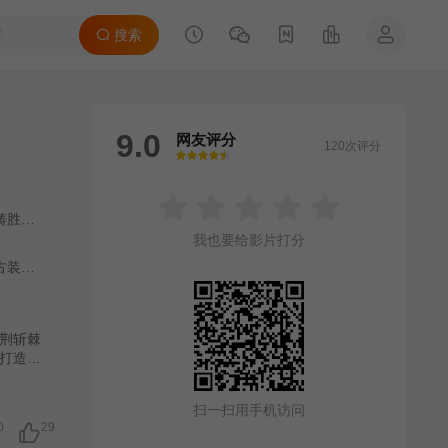
搜索
9.0
网友评分
120次评分
很差
较差
还行
推荐
力荐
铸胜
/
鲍大志
/
黑子
/
张晞临
我也要给影片打分
古装
/
国产
荆斩棘
打造繁
扫一扫用手机访问
0
29