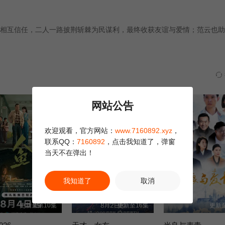
第29集
第30集
第31集
相互信任，二人一路披荆斩棘为民谋利，最终收获友谊与爱情；范云也助
第35集
第36集
第23集
正片
网站公告
欢迎观看，官方网站：
www.7160892.xyz
，
联系QQ：
7160892
，点击我知道了，弹窗
当天不在弹出！
我知道了
取消
更新至第10集
更新至16集
更新至