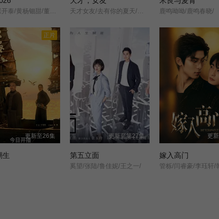
026
天才，女友
米良与麦青
刘孜/张开泰/黄杨钿甜/董勇/张帆/陈创/何思甜/张棪琰/罗海琼/是安/赵健/段钰/董向荣/薛佳凝/方晓东/李庆誉/张译文/
天才女友/去有你的夏天/当你耀眼时/
鹿鸣呦呦/鹿鸣春晓/
正片
更新至26集
更新至第27集
更新
潮生
第五立面
嫁入高门
奚望/张陆/鲁佳妮/王之一/