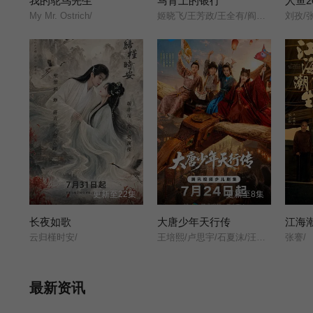
我的鸵鸟先生
马背上的银行
人鱼2
My Mr. Ostrich/
姬晓飞/王芳政/王全有/阎妮/郭烁杰/杜志国/郑卫莉/周舟/Zhou/Zhou/
更新至22集
更新至8集
长夜如歌
大唐少年天行传
江海
云归槿时安/
王培熙/卢思宇/石夏沫/汪轩宇/
张謇/
最新资讯