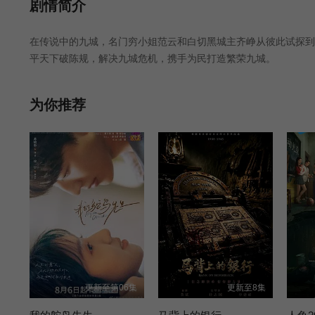
第26集
第27集
第28集
剧情简介
在传说中的九城，名门穷小姐范云和白切黑城主齐峥从彼此试探到
第32集
第33集
第34集
平天下破陈规，解决九城危机，携手为民打造繁荣九城。
为你推荐
更新至第06集
更新至8集