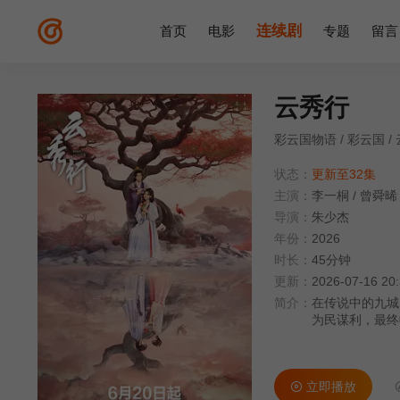
连续剧
首页
电影
专题
留言
云秀行
彩云国物语 / 彩云国 / 云起时 
状态：
更新至32集
主演：
李一桐
/
曾舜晞
导演：
朱少杰
年份：
2026
时长：
45分钟
更新：
2026-07-16 20
简介：
在传说中的九城
为民谋利，最终
荣九城。
立即播放