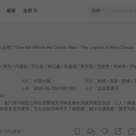
最新
全部
视频
/ Take Me Where the Clouds Rise / The Legend of Rosy Clouds
/
邓为
/
代露娃
/
王以纶
/
程泓鑫
/
田嘉瑞
/
简宇熙
/
范静雯
/
邓孝慈
/
尹
地区：
中国大陆
类型：
剧情
/
喜剧
/
爱情
/
上映：
2026-06-20(中国大陆)
语言：
汉语普通话
:30
，名门穷小姐范云和白切黑城主齐峥从彼此试探到相互信任，二人一路披
收获友谊与爱情；范云也助齐峥平天下破陈规，解决九城危机，携手为民
闪电播放