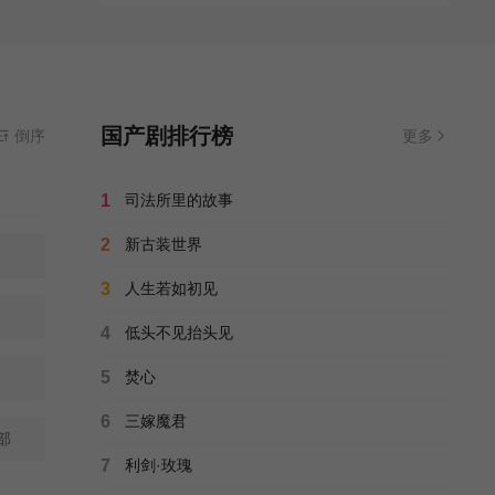
国产剧排行榜
倒序
更多
1
司法所里的故事
2
新古装世界
3
人生若如初见
4
低头不见抬头见
5
焚心
6
三嫁魔君
部
7
利剑·玫瑰