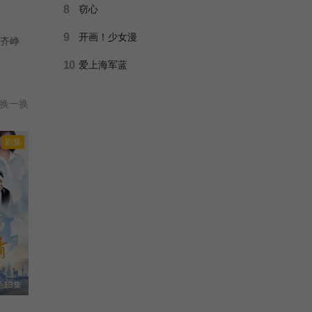
8
窃心
9
开画！少女漫
齐峥
10
爱上海军蓝
换一换
剧集
13集