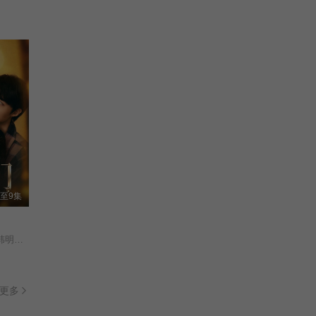
至9集
管栎/闫睿豪/李珏轩/韩明霖/赵杨/刘亚锟/
更多