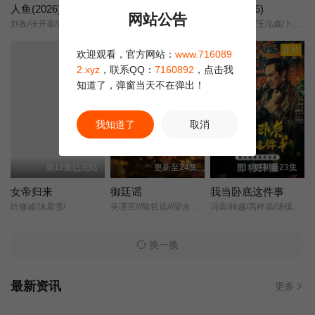
人鱼(2026)
深情为饵
盲盒 (2026)
网站公告
刘孜/张开泰/黄杨钿甜/董勇/张帆/陈创/何思甜/张棪琰/罗海琼/是安/赵健/段钰/董向荣/薛佳凝/方晓东/李庆誉/张译文/
邢昭林/方瑾/常喆宽/尹蕊/王沛然/赵悠图/
于雯/王艺哲/王泓鑫/卜冠今/
第22集
第23集
第24集
正片
正片
欢迎观看，官方网站：
www.716089
第25集
第26集
第27集
2.xyz
，联系QQ：
7160892
，点击我
知道了，弹窗当天不在弹出！
第28集
第29集
第30集
我知道了
取消
第31集
第32集
第33集
第12集已完结
更新至24集
更新至23集
女帝归来
御廷谣
我当卧底这件事
叶修诚/沐晨雪/
吴谨言///陈哲远///梁永棋///赵昭仪///张南///郭品超///盛一伦///吴岱融///黄祖鑫///宋麒/
冯雷/梓越/高梓添/汤镇业/杨帆/孙腾博/
换一换
最新资讯
更多