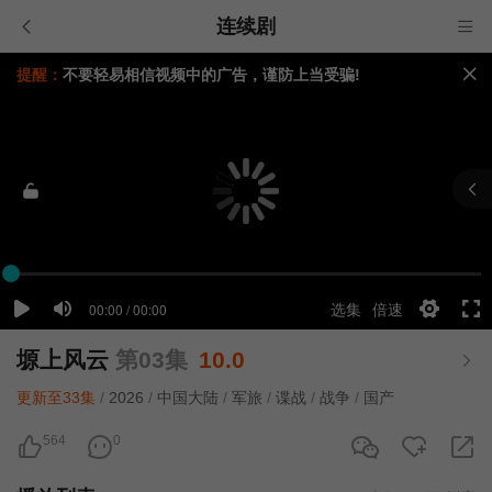
连续剧
提醒：
不要轻易相信视频中的广告，谨防上当受骗!
如果无法播放请重新刷新页面，或者切换线路。
视频载入速度跟网速有关，请耐心等待几秒钟。
塬上风云
第03集
10.0
更新至33集
/
2026
/
中国大陆
/
军旅
/
谍战
/
战争
/
国产
564
0