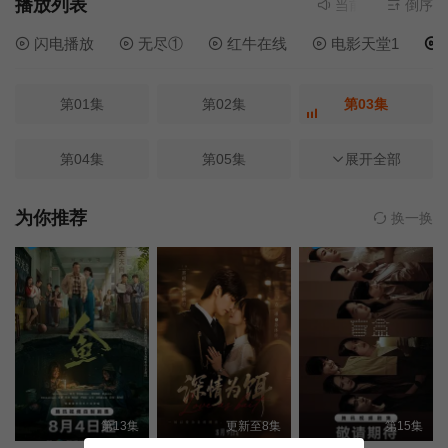
播放列表
当前资源来源
倒序
茅台
闪电播放
无尽①
红牛在线
电影天堂1
第01集
第02集
第03集
第04集
第05集
第06集
展开全部
第07集
第08集
第09集
为你推荐
换一换
第10集
第11集
第12集
第13集
第14集
第15集
第16集
第17集
第18集
第13集
更新至8集
第15集
第19集
第20集
第21集