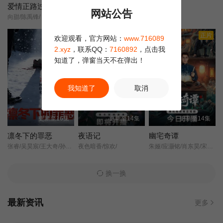
爱情正路过
民间奇案录
盲盒2026
网站公告
向甜/陈禹锋/
古斌/盛少/张雪菡/
盲区/
第22集
第23集
第24集
正片
正片
欢迎观看，官方网站：
www.716089
第25集
第26集
第27集
2.xyz
，联系QQ：
7160892
，点击我
知道了，弹窗当天不在弹出！
第28集
第29集
第30集
我知道了
取消
第31集
第32集
第33集
更新至16集
更新至14集
更新至14集
第34集
第35集
第36集
凛冬下的罪恶
夜语记
幽宅奇谭
张睿/吴昊宸/王大奇/孙之鸿/洪冰瑶/肖涵/嘉泽/李蒲赫/左腾云/何磊/王心嫚/李繁/苏宥辰/刘佳萌/洪爽/刘亭希/窦新豪/刘伟峰/刘朔豪/徐章/
夜色暗香/惊欢/
朱娅/应灏铭/肖东昊/宋未央/
第37集
第38集
换一换
最新资讯
更多