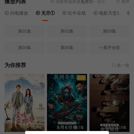
播放列表
当前资源来源
无尽①
- 无需安装任何插件
倒序
闪电播放
无尽①
红牛在线
电影天堂1
第01集
第02集
第03集
第04集
第05集
第06集
展开全部
第07集
第08集
第09集
为你推荐
换一换
剧集
第10集
第11集
第12集
第13集
第14集
第15集
第16集
第17集
第18集
已完结
全2集
更新至第10集
第19集
第20集
第21集