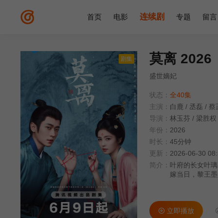
连续剧
首页
电影
专题
留言
莫离 2026
剧集
盛世嫡妃
状态：
全40集
主演：
白鹿
/
丞磊
/
蔡
导演：
林玉芬
/
梁胜权
年份：
2026
时长：
45分钟
更新：
2026-06-30 08
简介：
叶府的长女叶璃
嫁当日，黎王墨
后她表面无事，
定王墨修尧的怀
黎王墨景黎，顶
立即播放
尧，辅佐小皇帝