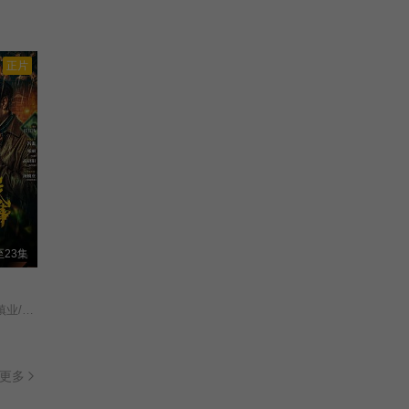
正片
23集
冯雷/梓越/高梓添/汤镇业/杨帆/孙腾博/
更多