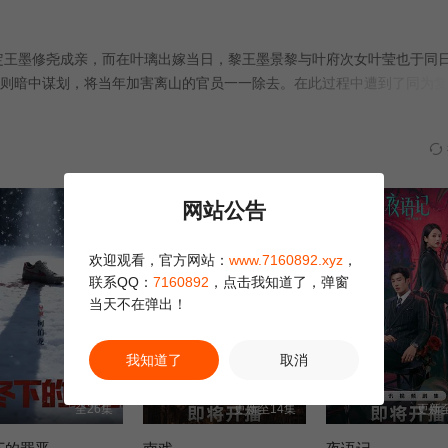
第04集
第05集
第06集
定王墨修尧成亲，而在叶璃出嫁当日，黎王墨景黎与叶府次女叶莹也于同
第10集
第11集
第12集
则暗中谋划，将当年加害离山的官员一一除去。在此过程中遭到了同为复
巨石。而本和叶璃青梅竹马的黎王墨景黎，顶着“戏曲王爷”不堪的名头，
第16集
第17集
第18集
粉碎了穆阳侯、黎王的接连阴谋，还天下一片海晏河清。
第22集
第23集
第24集
网站公告
第28集
第29集
第30集
欢迎观看，官方网站：
www.7160892.xyz
，
第34集
第35集
第36集
联系QQ：
7160892
，点击我知道了，弹窗
当天不在弹出！
第40集
我知道了
取消
全26集
更新至14集
更新至