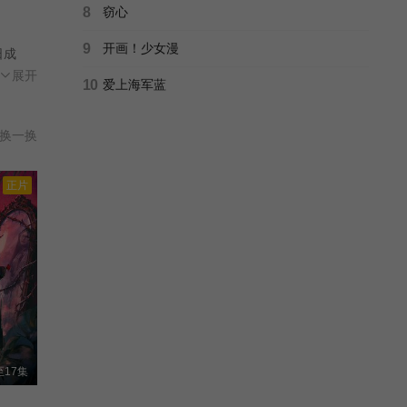
8
窃心
9
开画！少女漫
日成
仇的
展开
10
爱上海军蓝
却在暗
换一换
正片
17集