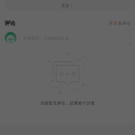
更多
评论
共
0
条评论
当前暂无评论，赶紧抢个沙发