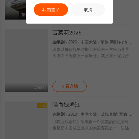
母亲也在子女影响下投身抗战，因汉奸王柬芝
我知道了
取消
查看详情
第39集已完结
苦菜花2026
连续剧
· 2026 · 中国大陆 · 军旅 网剧 内地 国产
该剧以抗日战争时期山东胶东王官庄为背景，
围绕农民冯德强一家展开。其父遭日寇汉奸杀
害后，冯德强加入八路军成长为优秀战士，妹
妹娟子参与共产党员姜永泉领导的抗日斗争。
母亲也在子女影响下投身抗战，因汉奸王柬芝
查看详情
已完结
喋血钱塘江
正片
连续剧
· 2010 · 中国大陆 · 谍战 剧情 军旅 战争 年代 情 国产
《喋血钱塘江》改编自一个真实的历史事件，
也是新中国成立以来的大案要案之一，讲述了
1950年，国民党特务组织“541工作站”潜伏在