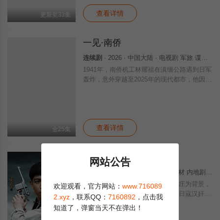
百
查看详情
更新至33集
一见·南侨
连续剧
· 2026 · 中国大陆 · 电视剧 军旅 谍战 战争 国产
1941年，南侨机工林耀祖在滇缅公路遇到日军
轰炸，意外穿越至2025年的现代都市，他因与
现代人不同的言行与家国执念引发误会，被女
主宋瑶收留，林耀祖口述的南侨机工抗战往
事，让众人重新认识陈嘉庚与华侨救国
查看详情
全25集
苦菜花（2026）
网站公告
连续剧
· 2026 · 中国大陆 · 军旅题材 内地剧 国产
该剧以抗日战争时期山东胶东王官庄为背景，
欢迎观看，官方网站：
www.716089
围绕农民冯德强一家展开。其父遭日寇汉奸杀
2.xyz
，联系QQ：
7160892
，点击我
害后，冯德强加入八路军成长为优秀战士，妹
知道了，弹窗当天不在弹出！
妹娟子参与共产党员姜永泉领导的抗日斗争。