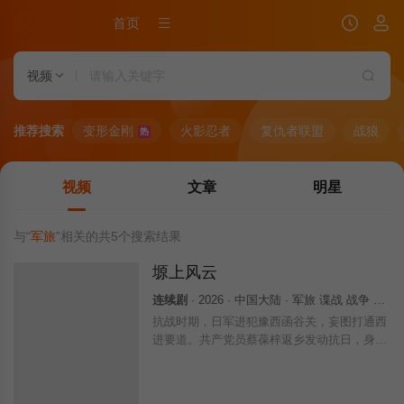
首页
视频
推荐搜索
变形金刚
火影忍者
复仇者联盟
战狼
热
视频
文章
明星
与“
军旅
”相关的共
5
个搜索结果
塬上风云
连续剧
· 2026 · 中国大陆 · 军旅 谍战 战争 国产
抗战时期，日军进犯豫西函谷关，妄图打通西
进要道。共产党员蔡葆梓返乡发动抗日，身陷
险境还遭误解蒙冤入狱。狱中结识当地两大刀
客首领，凭借胆识与格局化解恩怨、凝聚人
心。他奔走串联，团结刀客、爱国官兵与乡间