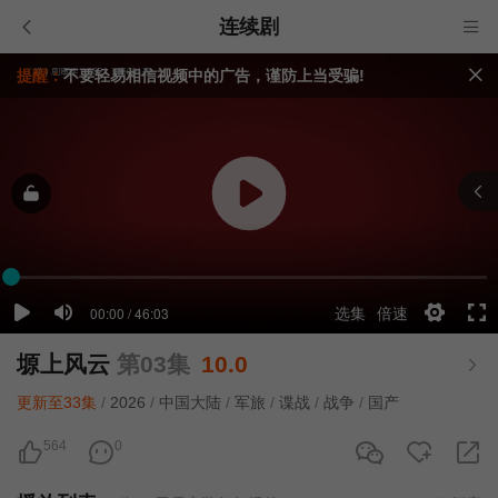
连续剧
提醒：
不要轻易相信视频中的广告，谨防上当受骗!
如果无法播放请重新刷新页面，或者切换线路。
视频载入速度跟网速有关，请耐心等待几秒钟。
塬上风云
第03集
10.0
更新至33集
/
2026
/
中国大陆
/
军旅
/
谍战
/
战争
/
国产
564
0