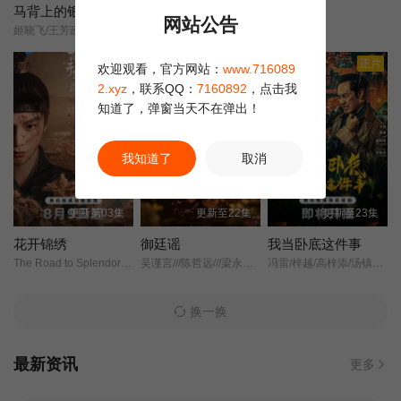
马背上的银行
深情为饵
长夜如歌
网站公告
姬晓飞/王芳政/王全有/阎妮/郭烁杰/杜志国/郑卫莉/周舟/Zhou/Zhou/
邢昭林/方瑾/常喆宽/尹蕊/王沛然/赵悠图/
云归槿时安/
第20集
第21集
第22集
正片
正片
正片
欢迎观看，官方网站：
www.716089
第23集
第24集
第25集
2.xyz
，联系QQ：
7160892
，点击我
知道了，弹窗当天不在弹出！
第26集
第27集
第28集
我知道了
取消
第29集
第30集
第31集
更新第03集
更新至22集
更新至23集
第32集
第33集
第34集
花开锦绣
御廷谣
我当卧底这件事
The Road to Splendor/Escape to Your Heart/
吴谨言///陈哲远///梁永棋///赵昭仪///张南///郭品超///盛一伦///吴岱融///黄祖鑫///宋麒/
冯雷/梓越/高梓添/汤镇业/杨帆/孙腾博/
第35集
第36集
第37集
换一换
第38集
最新资讯
更多