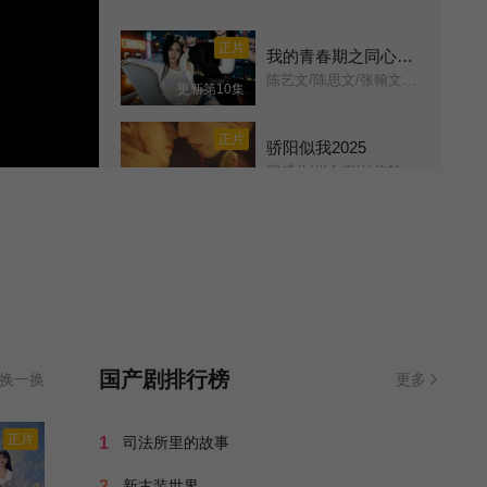
第11集
第12集
正片
我的青春期之同心姐妹
陈艺文/陈思文/张翰文/李子成/
更新第10集
第13集
第14集
正片
骄阳似我2025
第15集
第16集
宋威龙/赵今麦/林依轮/赖伟明/白冰可/范诗然/吴启华/孔令美/陈思佚/古子成/韩昊霖/赵昕/周添宇/仇赫/秦晓轩/陈涛/童蕾/修庆/章呈赫/金巧巧/王德顺/
更新第36集
第17集
第18集
正片
棋武士
기무사/
已完结
第19集
第20集
雨霖铃 (2026)
第21集
第22集
Zhan Zhao Adventures/
第37集已完结
国产剧排行榜
换一换
更多
第23集
第24集
剧集
拆案：黎明将至
正片
1
司法所里的故事
拆案3/拆·案3：黎明将至/
全23集
第25集
第26集
2
新古装世界