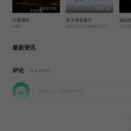
更新至26集
更新至5集
江海潮生
袁子弹会客厅
我以
张謇/
孟羽童/李玉/詹秋怡/宋方金/胡泳/
苏木/
最新资讯
评论
共
0
条评论