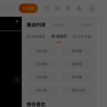
搜索
播放列表
前资源来源
无尽①
- 无需安装任何插件
倒序
闪电播放
无尽①
红牛在线
电
第01集
第02集
第03集
第04集
第05集
第06集
报错
刷新
上一集
下一集
第07集
第08集
展开全部
第09集
第10集
猜你喜欢