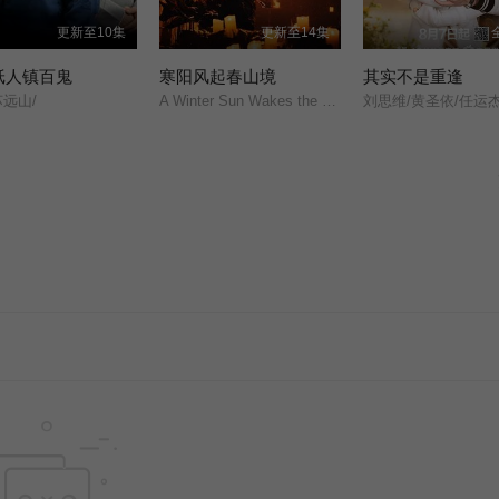
更新至10集
更新至14集
纸人镇百鬼
寒阳风起春山境
其实不是重逢
苏远山/
A Winter Sun Wakes the Wind in Spring Hill/