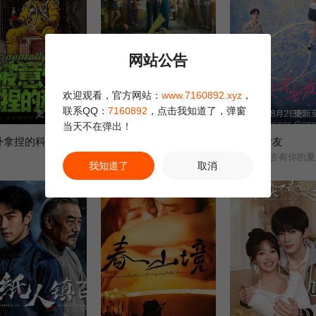
网站公告
欢迎观看，官方网站：
www.7160892.xyz
，
联系QQ：
7160892
，点击我知道了，弹窗
更新至15集
更新至10集
更新至
当天不在弹出！
外拿捏的科学
人鱼 (2026)
天才，女友
刘孜/张开泰/黄杨钿甜/董勇/张帆/陈创/何思甜/张棪琰/罗海琼/是安/赵健/段钰/董向荣/薛佳凝/方晓东/李庆誉/张译文/
我知道了
取消