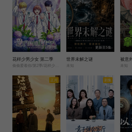
更新至7集
更新至5集
花样少男少女 第二季
世界未解之谜
被意
偷偷爱着你/第2季/花样少年少女/第2季/
未知
未知
正片
剧集