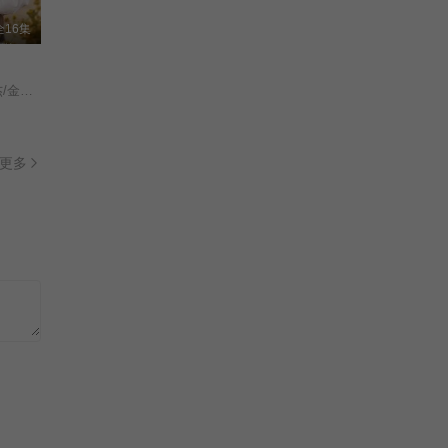
未知
更新第20集
全16集
剧集
与君无别离
刘思维/黄圣依/任运杰/金子璇/吴添豪/王欣政/刘佳烨/刘允儿/
关芯/邓超元/陈卓/赵浚凯/汪佳辉/
全22集
更多