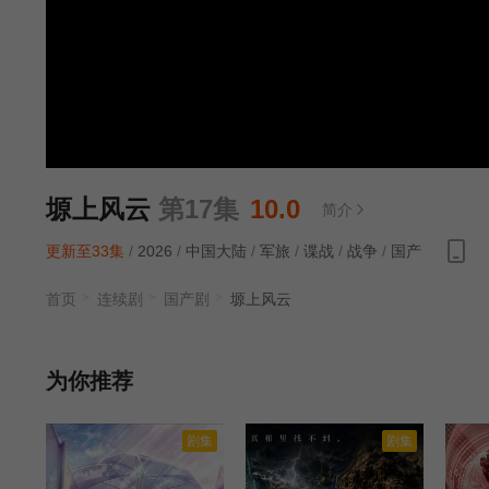
塬上风云
第17集
10.0
简介
更新至33集
/
2026
/
中国大陆
/
军旅
/
谍战
/
战争
/
国产
首页
连续剧
国产剧
塬上风云
为你推荐
剧集
剧集