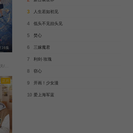
正片
幸福的完美
第27集
第28集
3
人生若如初见
印小天/黄奕/于谨维/薛佳凝/王全有/张英/吕夏/杨烁/廖京生/
已完结
4
低头不见抬头见
第29集
第30集
仁心俱乐部
5
焚心
辛芷蕾/白客/张子贤/姚安娜/师铭泽/王秀竹/李孝谦/刘润南/赵昭仪/乔大韦/曹瑞/姚安濂/鄂靖文/句号/邹德江/田岷/王超/李沐风/艾米/银雪/胡嘉欣/陈冠甯/于小彬/隋咏良/柳明明/刘曔/
团综2
第31集
第32集
6
三嫁魔君
16集
正片
孤鸢
第33集
第34集
7
利剑·玫瑰
朱近桐/金鹏博/金秋/
全24集
天才女友/去有你的夏天/当你耀眼时/
8
窃心
第35集
第36集
正片
正片
虾路相逢
9
开画！少女漫
王成思/魏子昕/高天妮/常苏盛/刘一宏/
全18集
第37集
第38集
10
爱上海军蓝
正片
森林四小宝
(2024)/
全26集
湘西那个夏天