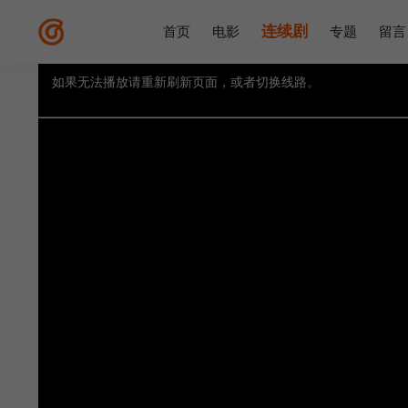
连续剧
首页
电影
专题
留言
如果无法播放请重新刷新页面，或者切换线路。
视频载入速度跟网速有关，请耐心等待几秒钟。
提醒：
不要轻易相信视频中的广告，谨防上当受骗!