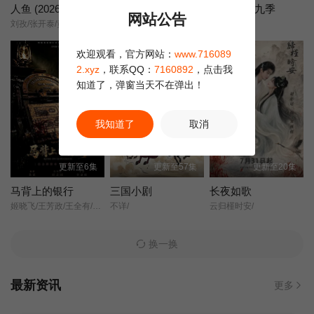
人鱼 (2026)
兵自风中来
十三邀 第九季
网站公告
刘孜/张开泰/黄杨钿甜/董勇/张帆/陈创/何思甜/张棪琰/罗海琼/是安/赵健/段钰/董向荣/薛佳凝/方晓东/李庆誉/张译文/
欧豪/蓝盈莹/丁勇岱/史兰芽/
十三邀9/
第22集
第23集
第24集
剧集
欢迎观看，官方网站：
www.716089
第25集
第26集
第27集
2.xyz
，联系QQ：
7160892
，点击我
知道了，弹窗当天不在弹出！
第28集
第29集
第30集
我知道了
取消
第31集
第32集
第33集
更新至6集
更新至57集
更新至20集
第34集
第35集
第36集
马背上的银行
三国小剧
长夜如歌
姬晓飞/王芳政/王全有/阎妮/郭烁杰/杜志国/郑卫莉/周舟/Zhou/Zhou/
不详/
云归槿时安/
第37集
第38集
换一换
最新资讯
更多