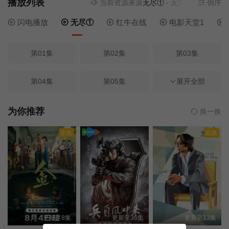
播放列表
当前资源来源
无尽①
- 无需安装任何插件
倒序
闪电播放
无尽①
红牛在线
电影天堂1
第01集
第02集
第03集
第04集
第05集
第06集
展开全部
第07集
第08集
第09集
为你推荐
换一换
剧集
剧集
第10集
第11集
第12集
第13集
第14集
第15集
第16集
第17集
第18集
更新至8集
更新至36集
更新至13集
第19集
第20集
第21集