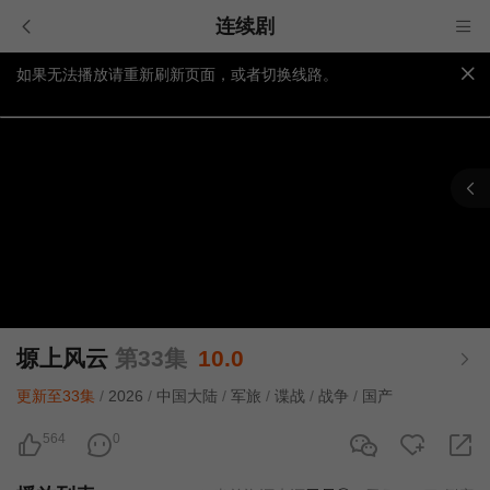
连续剧
如果无法播放请重新刷新页面，或者切换线路。
视频载入速度跟网速有关，请耐心等待几秒钟。
提醒：
不要轻易相信视频中的广告，谨防上当受骗!
塬上风云
第33集
10.0
更新至33集
/
2026
/
中国大陆
/
军旅
/
谍战
/
战争
/
国产
564
0