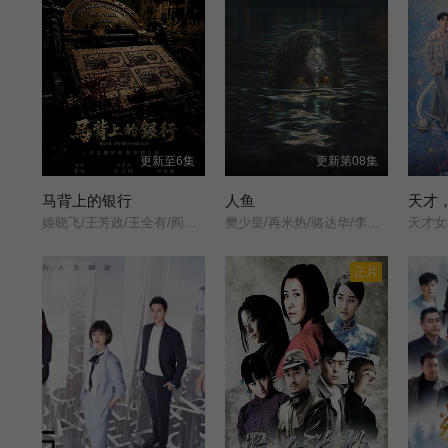
更新至6集
更新第08集
马背上的银行
人鱼
天才
姬晓飞/王芳政/王全有/阎妮/郭烁杰/杜志国/郑卫莉/周舟/Zhou/Zhou/
樊少皇/再米热/骆达华/李若希/田浩宁/唐鑫/
正片