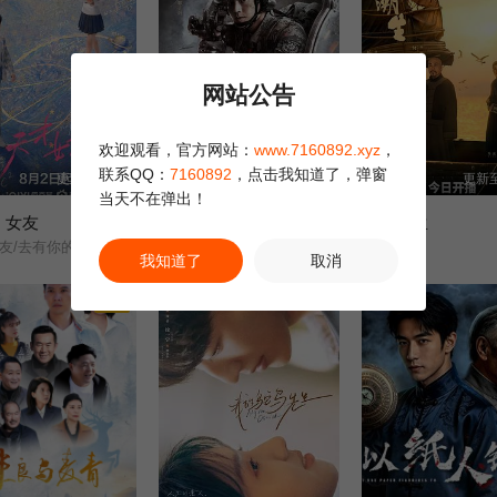
网站公告
欢迎观看，官方网站：
www.7160892.xyz
，
联系QQ：
7160892
，点击我知道了，弹窗
更新至12集
更新至36集
更新至
当天不在弹出！
，女友
兵自风中来
江海潮生
天才女友/去有你的夏天/当你耀眼时/
欧豪/蓝盈莹/丁勇岱/史兰芽/
张謇/
我知道了
取消
剧集