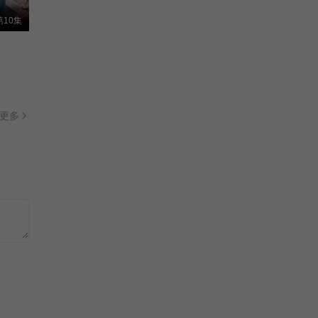
天惩/
全20集
10集
正片
辣妈正传2013
辣妈成长记/Hot Mom/
已完结
更多