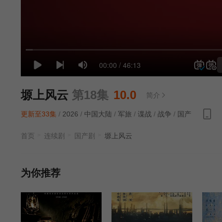
塬上风云
第18集
10.0
简介
更新至33集
/
2026
/
中国大陆
/
军旅
/
谍战
/
战争
/
国产
首页
连续剧
国产剧
塬上风云
为你推荐