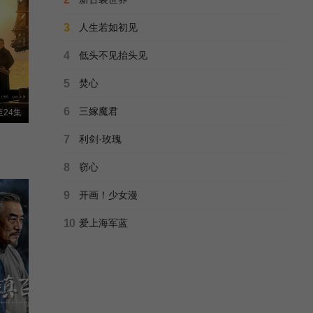
它在掌心，呼啸而过
第25集
第26集
3
人生若如初见
Hearts in Play/盛夏弧光/
全16集
4
低头不见抬头见
第27集
第28集
豆瓣高分
我在天堂等你
5
焚心
巫刚/罗海琼/赵小锐/阿斯茹/朱琳/卡迪琳娜/
已完结
第29集
第30集
6
三嫁魔君
24集
豆瓣高分
包青天之七侠五义
第31集
第32集
7
利剑·玫瑰
新包青天2/新包青天之七侠五义/
全40集
8
窃心
第33集
第34集
正片
勿扰飞升
9
开画！少女漫
李宏毅/陆婷玉/许佳琪/范晓东/张志浩/李彧/吴哲晗/何奕辰/郭天祺/郑棠元/苗皓钧/王九胜/秦楚明/
全40集
第35集
第36集
10
爱上海军蓝
剧集
忍冬艳蔷薇
第37集
第38集
Switch of Gate/
全45集
正片
黑血