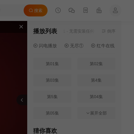
搜索
播放列表
当前资源来源
电影天堂1
- 无需安装任何插件
倒序
闪电播放
无尽①
红牛在线
电
第01集
第02集
第03集
第4集
第5集
第04集
报错
刷新
上一集
下一集
第05集
第06集
展开全部
第07集
第08集
猜你喜欢