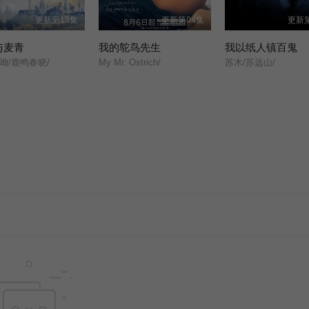
更新至13集
更新第04集
更新第
与麦青
我的鸵鸟先生
我以纸人镇百鬼
呦/鹿鸣春晓/
My Mr. Ostrich/
苏木/苏远山/