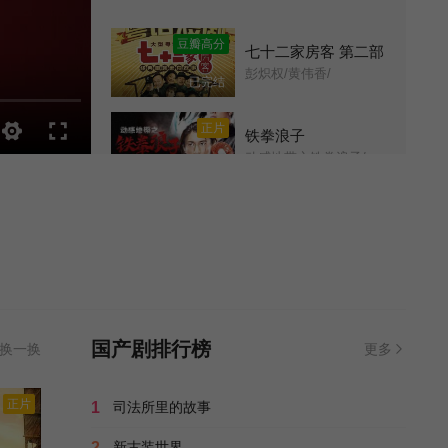
第09集
第10集
豆瓣高分
七十二家房客 第二部
彭炽权/黄伟香/
已完结
第11集
第12集
正片
铁拳浪子
第13集
第14集
动感地带之铁拳浪子/
全33集
第15集
第16集
正片
绝地逢生2009
绝处逢生/
已完结
第17集
第18集
正片
我将喜欢告诉了风
第19集
第20集
Chasing the Wind/
全20集
国产剧排行榜
换一换
更多
第21集
第22集
剧集
半城明媚半城雨 第二季
正片
1
司法所里的故事
妖怪们的妖怪店// Monsters Shop/
全12集
第23集
第24集
2
新古装世界