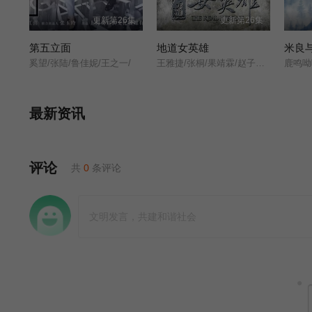
更新第26集
更新第26集
第五立面
地道女英雄
米良
奚望/张陆/鲁佳妮/王之一/
王雅捷/张桐/果靖霖/赵子惠/杨子骅/瑛子/
鹿鸣呦
最新资讯
评论
共
0
条评论