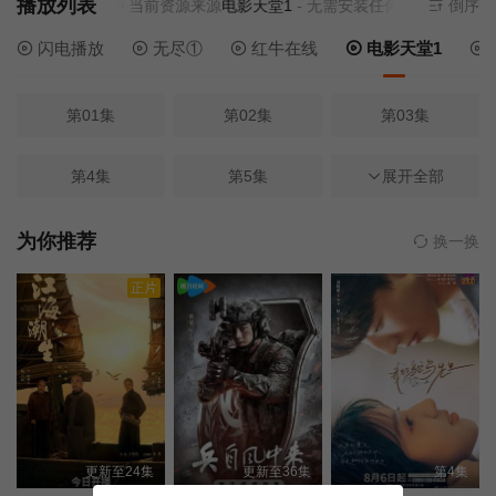
播放列表
当前资源来源
电影天堂1
- 无需安装任何插件
倒序
闪电播放
无尽①
红牛在线
电影天堂1
第01集
第02集
第03集
第4集
第5集
第04集
展开全部
第05集
第06集
第07集
为你推荐
换一换
正片
第08集
第09集
第10集
第11集
第12集
第13集
第14集
第15集
第16集
更新至24集
更新至36集
第4集
第17集
第18集
第19集