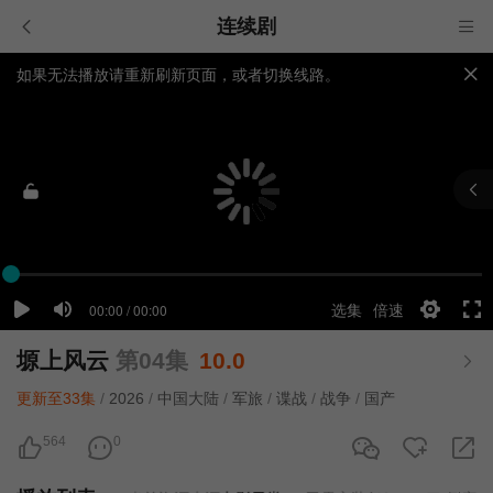
连续剧
如果无法播放请重新刷新页面，或者切换线路。
视频载入速度跟网速有关，请耐心等待几秒钟。
提醒：
不要轻易相信视频中的广告，谨防上当受骗!
塬上风云
第04集
10.0
更新至33集
/
2026
/
中国大陆
/
军旅
/
谍战
/
战争
/
国产
564
0