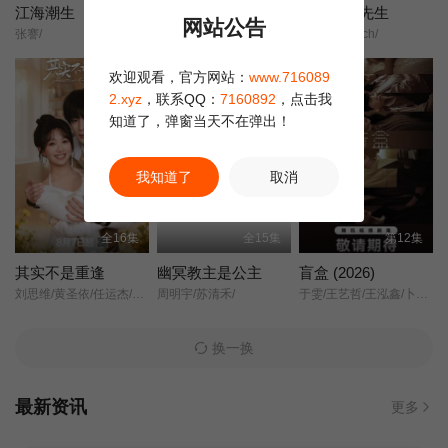
江海潮生
兵自风中来
我的鸵鸟先生
网站公告
张謇/
欧豪/蓝盈莹/丁勇岱/史兰芽/
My Mr. Ostrich/
第20集
第21集
第22集
正片
欢迎观看，官方网站：
www.716089
第23集
第24集
第25集
2.xyz
，联系QQ：
7160892
，点击我
知道了，弹窗当天不在弹出！
第26集
第27集
第28集
我知道了
取消
第29集
第30集
第31集
全16集
全15集
第12集
第32集
第33集
第34集
其实不是重逢
幽冥教主是公主
盲盒 (2026)
刘思维/黄圣依/任运杰/金子璇/吴添豪/王欣政/刘佳烨/刘允儿/
周明宇/苏清禾/
于雯/王艺哲/王泓鑫/卜冠今/
第35集
第36集
第37集
换一换
第38集
最新资讯
更多