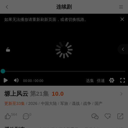
连续剧
如果无法播放请重新刷新页面，或者切换线路。
视频载入速度跟网速有关，请耐心等待几秒钟。
提醒：
不要轻易相信视频中的广告，谨防上当受骗!
塬上风云
第21集
10.0
更新至33集
/
2026
/
中国大陆
/
军旅
/
谍战
/
战争
/
国产
564
0