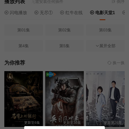
播放列表
来源
电影天堂1
- 无需安装任何插件
倒序
闪电播放
无尽①
红牛在线
电影天堂1
第01集
第02集
第03集
第4集
第5集
第04集
展开全部
第05集
第06集
第07集
为你推荐
换一换
第08集
第09集
第10集
第11集
第12集
第13集
第14集
第15集
第16集
更新至6集
更新至36集
更新第26集
第17集
第18集
第19集