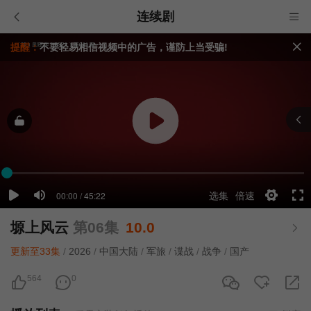
连续剧
提醒：
不要轻易相信视频中的广告，谨防上当受骗!
如果无法播放请重新刷新页面，或者切换线路。
视频载入速度跟网速有关，请耐心等待几秒钟。
塬上风云
第06集
10.0
更新至33集
/
2026
/
中国大陆
/
军旅
/
谍战
/
战争
/
国产
564
0