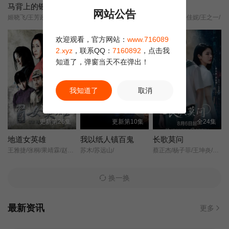
马背上的银行
兵自风中来
第五立面
网站公告
姬晓飞/王芳政/王全有/阎妮/郭烁杰/杜志国/郑卫莉/周舟/Zhou/Zhou/
欧豪/蓝盈莹/丁勇岱/史兰芽/
奚望/张陆/鲁佳妮/王之一/
第20集
第21集
第22集
正片
欢迎观看，官方网站：
www.716089
第23集
第24集
第25集
2.xyz
，联系QQ：
7160892
，点击我
知道了，弹窗当天不在弹出！
第26集
第27集
第28集
我知道了
取消
第29集
第30集
第31集
更新第26集
更新第10集
全24集
第32集
第33集
第34集
地道女英雄
我以纸人镇百鬼
长歌莫问
王雅捷/张桐/果靖霖/赵子惠/杨子骅/瑛子/
苏木/苏远山/
蔡正杰/杨子菲/王坤炎/刘美辰/李会长/李子雄/孟西/鲍大志/白凯南/斯外戈/
第35集
第36集
第37集
换一换
第38集
最新资讯
更多