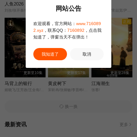
人鱼2026
天才，女友
深情为饵
网站公告
刘孜/张开泰/黄杨钿甜/董勇/张帆/陈创/何思甜/张棪琰/罗海琼/是安/赵健/段钰/董向荣/薛佳凝/方晓东/李庆誉/张译文/
天才女友/去有你的夏天/当你耀眼时/
邢昭林/方瑾/常喆宽/尹蕊/王沛然/赵悠图/
第22集
第23集
第24集
正片
正片
欢迎观看，官方网站：
www.716089
第25集
第26集
第27集
2.xyz
，联系QQ：
7160892
，点击我
知道了，弹窗当天不在弹出！
第28集
第29集
第30集
我知道了
取消
第31集
第32集
第33集
更新至10集
更新至17集
更新至28集
第34集
第35集
第36集
马背上的银行
黄皮树下
江海潮生
姬晓飞/王芳政/王全有/阎妮/郭烁杰/杜志国/郑卫莉/周舟/Zhou/Zhou/
宋昕冉/张炯敏/李晋晔/Jinye/Li/张东升/Dongsheng/Zhang/李七月/
张謇/
第37集
第38集
换一换
最新资讯
更多