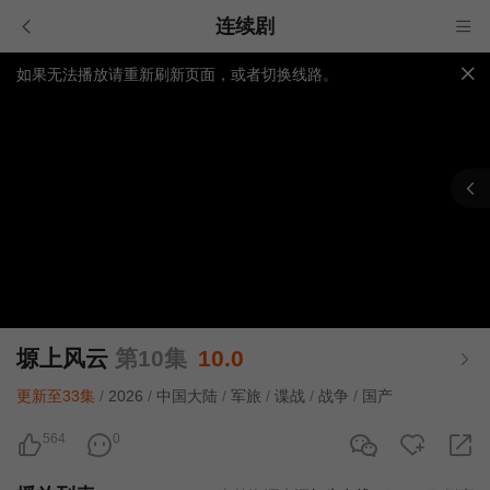
连续剧
如果无法播放请重新刷新页面，或者切换线路。
视频载入速度跟网速有关，请耐心等待几秒钟。
提醒：
不要轻易相信视频中的广告，谨防上当受骗!
塬上风云
第10集
10.0
更新至33集
/
2026
/
中国大陆
/
军旅
/
谍战
/
战争
/
国产
564
0