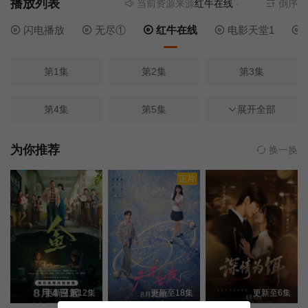
播放列表
当前资源来源
红牛在线
- 无需安装任何插
倒序
闪电播放
无尽①
红牛在线
电影天堂1
第1集
第2集
第3集
第4集
第5集
展开全部
第6集
第7集
第8集
第9集
为你推荐
换一换
正片
第10集
第11集
第12集
第13集
第14集
第15集
第16集
第17集
第18集
更新至第12集
更新至18集
更新至6集
第19集
第20集
第21集