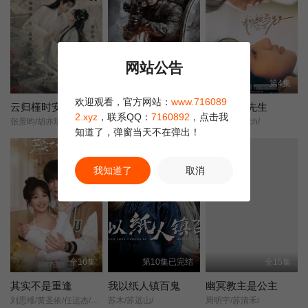
第22集
第23集
第24集
网站公告
第20集
更新至36集
第4集
欢迎观看，官方网站：
www.716089
云归槿时安
兵自风中来
我的鸵鸟先生
2.xyz
，联系QQ：
7160892
，点击我
张景昀/胡亦瑶/
欧豪/蓝盈莹/丁勇岱/史兰芽/
My Mr. Ostrich/
知道了，弹窗当天不在弹出！
正片
我知道了
取消
全16集
第10集已完结
全15集
其实不是重逢
我以纸人镇百鬼
幽冥教主是公主
刘思维/黄圣依/任运杰/金子璇/吴添豪/王欣政/刘佳烨/刘允儿/
苏木/苏远山/
周明宇/苏清禾/