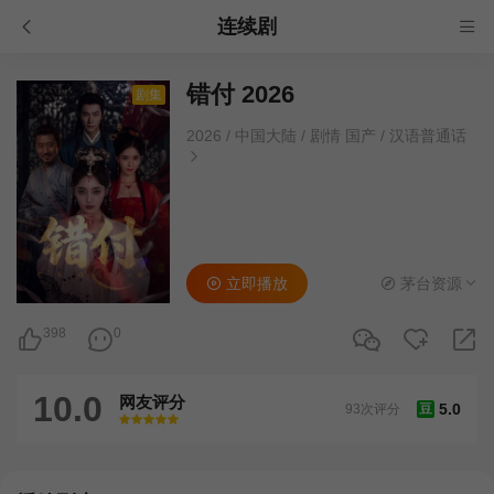
连续剧
错付 2026
剧集
2026
/
中国大陆
/
剧情 国产
/
汉语普通话
立即播放
茅台资源
398
0
10.0
网友评分
5.0
93次评分
豆
很差
较差
还行
推荐
力荐