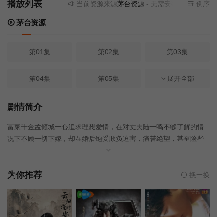
播放列表
当前资源来源
茅台资源
- 无需安装任何插件
倒序
茅台资源
第01集
第02集
第03集
第04集
第05集
第06集
展开全部
第07集
第08集
第09集
剧情简介
富家千金孟倾城一心追求理想爱情，在对丈夫陆一鸣不够了解的情
第10集
第11集
第12集
况下不顾一切下嫁，却在婚后饱受欺负迫害，痛苦绝望，甚至险些
丧命。后在清廉正直的御史萧慕白和好友安宁的鼓励和帮助下重拾
第13集
第14集
第15集
信心，忍辱负重归来逆袭，用智慧和勇气严惩渣男的故事。
为你推荐
换一换
第16集
第17集
第18集
第19集
第20集
第21集