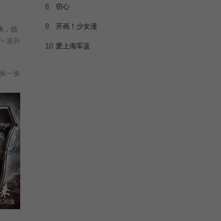
8
窃心
9
开画！少女漫
快，信
效、
展开
10
爱上海军蓝
换一换
36集