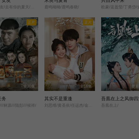
，女友
米良与麦青
兵自风中来
天才女友/去有你的夏天/当你耀眼时/
鹿鸣呦呦/鹿鸣春晓/
欧豪/蓝盈莹/丁勇岱/
正片
正片
全30集
全16集
更新
任务
其实不是重逢
吾凰在上之凤御四
//林源///陆彭///候祥/
刘思维/黄圣依/任运杰/金子璇/吴添豪/王欣政/刘佳烨/刘允儿/
吾凰在上/