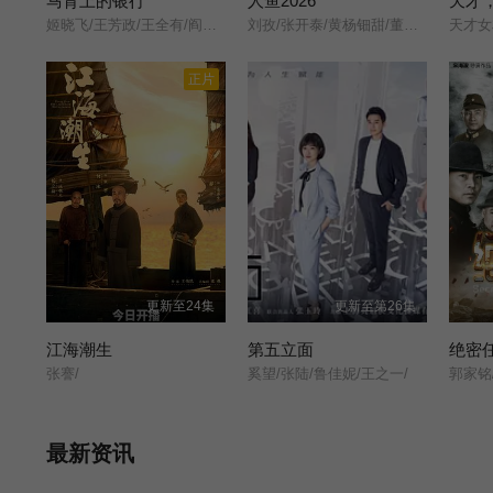
马背上的银行
人鱼2026
天才
姬晓飞/王芳政/王全有/阎妮/郭烁杰/杜志国/郑卫莉/周舟/Zhou/Zhou/
刘孜/张开泰/黄杨钿甜/董勇/张帆/陈创/何思甜/张棪琰/罗海琼/是安/赵健/段钰/董向荣/薛佳凝/方晓东/李庆誉/张译文/
正片
更新至24集
更新至第26集
江海潮生
第五立面
绝密
张謇/
奚望/张陆/鲁佳妮/王之一/
郭家铭/
最新资讯