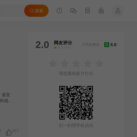
搜索
2.0
网友评分
5.0
175次评分
豆
很差
较差
还行
推荐
力荐
我也要给影片打分
、最富
和感染
更高
扫一扫用手机访问
0
917