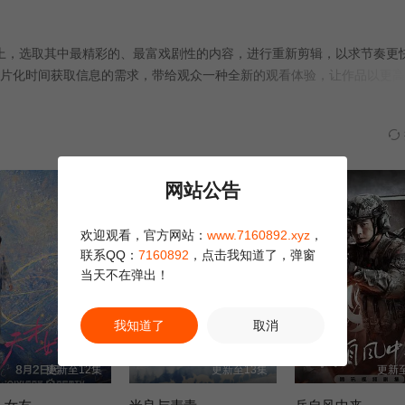
第28集
第29集
第30集
础上，选取其中最精彩的、最富戏剧性的内容，进行重新剪辑，以求节奏更
第34集
第35集
第36集
片化时间获取信息的需求，带给观众一种全新的观看体验，让作品以更高
第40集
第41集
第39集
第43集
第44集
第45集
正片
剧集
网站公告
第49集
第50集
第51集
欢迎观看，官方网站：
www.7160892.xyz
，
联系QQ：
7160892
，点击我知道了，弹窗
当天不在弹出！
我知道了
取消
更新至12集
更新至13集
更新至