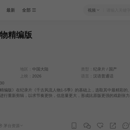
最新
全部
视频
物精编版​
地区：
中国大陆
类型：
纪录片
/
国产
上映：
2026
语言：
汉语普通话
:30
精编版》在纪录片《千古风流人物1-5季》的基础上，选取其中最精彩的
进行重新剪辑，以求节奏更快，信息量更大，形成比原版更强的戏剧张力
众碎片化时间获取信息的需求，带给观众一种全新的观看体验，让作品以
式触达更广泛的受众。
茅台资源