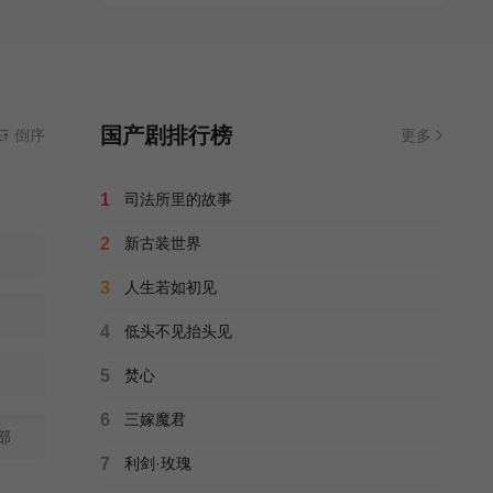
国产剧排行榜
倒序
更多
1
司法所里的故事
2
新古装世界
3
人生若如初见
4
低头不见抬头见
5
焚心
6
三嫁魔君
部
7
利剑·玫瑰