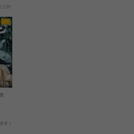
史兰芽/
正片
至6集
方
更多