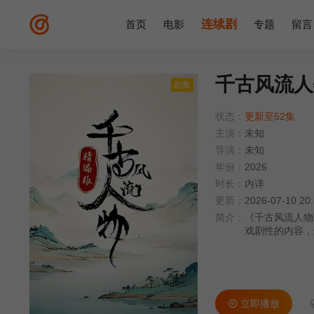
连续剧
首页
电影
专题
留言
千古风流人
剧集
状态：
更新至52集
主演：
未知
导演：
未知
年份：
2026
时长：
内详
更新：
2026-07-10 20
简介：
《千古风流人物
戏剧性的内容，
力，同时满足观
效、更聚焦的方
立即播放