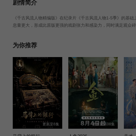
第25集
第26集
第27集
剧情简介
《千古风流人物精编版》在纪录片《千古风流人物1-5季》的基
第31集
第32集
第33集
息量更大，形成比原版更强的戏剧张力和感染力，同时满足观众碎
更聚焦的方式触达更广泛的受众。
第37集
第38集
第39集
为你推荐
第40集
第41集
第42集
第46集
第47集
第48集
第52集
更新至6集
更新至第08集