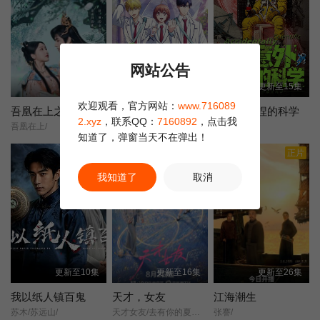
第22集
第23集
第24集
网站公告
第25集
第26集
第27集
更新至6集
更新至7集
更新至15集
欢迎观看，官方网站：
www.716089
第28集
第29集
第30集
吾凰在上之凤御四方
花样少男少女 第二季
被意外拿捏的科学
2.xyz
，联系QQ：
7160892
，点击我
吾凰在上/
偷偷爱着你/第2季/花样少年少女/第2季/
未知
知道了，弹窗当天不在弹出！
第31集
第32集
第33集
正片
正片
我知道了
取消
第34集
第35集
第36集
更新至10集
更新至16集
更新至26集
我以纸人镇百鬼
天才，女友
江海潮生
苏木/苏远山/
天才女友/去有你的夏天/当你耀眼时/
张謇/