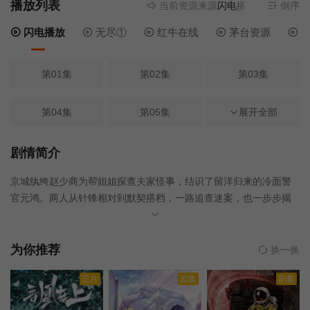
播放列表
当前资源来源
闪电播放
- 无需安装任
倒序
闪电播放
无尽①
红牛在线
茅台资源
电
第01集
第02集
第03集
第04集
第05集
第06集
展开全部
第07集
第08集
第09集
剧情简介
京城纨绔赵少商为帮姐姐探查夫家怪事，结识了留洋归来的冷面警
第10集
第11集
第12集
官元鸿。两人从针锋相对到默契搭档，一路追查迷案，也一步步揭
开元鸿母亲离世之谜。随着调查深入，一桩危及民族利益的走私阴
第13集
第14集
第15集
谋浮出水面。玩世不恭的赵少商与执念深重的元鸿，在抽丝剥茧中
直面真相，也直面各自内心的选择……
为你推荐
换一换
第16集
第17集
第18集
正片
剧集
剧集
第19集
第20集
第21集