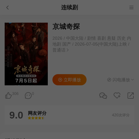
连续剧
京城奇探
2026
/
中国大陆
/
剧情 喜剧 悬疑 历史 内
地剧 国产
/
2026-07-05(中国大陆)上映
/
普通话
立即播放
闪电播放
306
0
9.0
网友评分
420次评分
很差
较差
还行
推荐
力荐