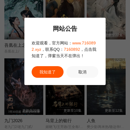
选择是否正确。
第10集
第23集
第24集
网站公告
第25集
第26集
第27集
更新至8集
更新至14集
更新至22集
欢迎观看，官方网站：
www.716089
第28集
第29集
第30集
吾凰在上之凤御四方
南戏
长夜如歌
2.xyz
，联系QQ：
7160892
，点击我
吾凰在上/
张景昀/赵奂然/吉舒亦/
云归槿时安/
知道了，弹窗当天不在弹出！
第31集
第32集
第33集
正片
我知道了
取消
第34集
更新至20集
更新至10集
更新至12集
九门2026
马背上的银行
人鱼
老九门2/老九门贰/
姬晓飞/王芳政/王全有/阎妮/郭烁杰/杜志国/郑卫莉/周舟/Zhou/Zhou/
樊少皇/再米热/骆达华/李若希/田浩宁/唐鑫/