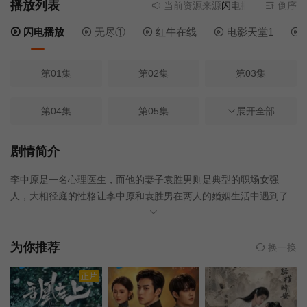
播放列表
当前资源来源
闪电播放
- 无需安装
倒序
闪电播放
无尽①
红牛在线
电影天堂1
第01集
第02集
第03集
第04集
第05集
第06集
展开全部
第08集
第07集
第11集
剧情简介
李中原是一名心理医生，而他的妻子袁胜男则是典型的职场女强
第12集
第13集
第14集
人，大相径庭的性格让李中原和袁胜男在两人的婚姻生活中遇到了
很多的困难，也产生了很多的矛盾，最终，对感情失去了信心的两
第15集
第16集
第17集
人选择了离婚。然而，李中原和袁胜男的家人是世交，他们的婚姻
承载了两家人全部的希望，因此，两人决定暂时对他们的家人隐瞒
为你推荐
换一换
他们已经离婚的事实。之后，李中原和袁胜男分别邂逅了韩雯雯和
第18集
第19集
第20集
正片
王子荐，这两个人的出现在短时间内让李中原和袁胜男误以为他们
终于寻找到了真爱。但随着时间的推移，他们都开始怀疑，当初的
第21集
第22集
第09集