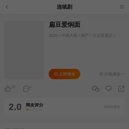
连续剧
扁豆爱焖面
2026
/
中国大陆
/
国产
/
汉语普通话
立即播放
闪电播放
28
0
2.0
网友评分
346次评分
很差
较差
还行
推荐
力荐