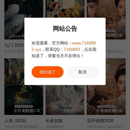
第08集
第15集
第16集
网站公告
更新至21集
更新至4集
更新至4集
欢迎观看，官方网站：
www.716089
九门 2026
记忆管理局
花开锦绣
2.xyz
，联系QQ：
7160892
，点击我
老九门2/老九门贰/
记忆管理局/动画剧集/记忆管理局/长篇动画版/False Memory/Memory Management Bureau/
The Road to Splendor/Escape to Your Heart/
知道了，弹窗当天不在弹出！
剧集
我知道了
取消
更新至12集
更新至24集
更新至第04集
人鱼 (2026)
长夜如歌
花开锦绣2026
刘孜/张开泰/黄杨钿甜/董勇/张帆/陈创/何思甜/张棪琰/罗海琼/是安/赵健/段钰/董向荣/薛佳凝/方晓东/李庆誉/张译文/
云归槿时安/
The Road to Splendor/Escape to Your Heart/