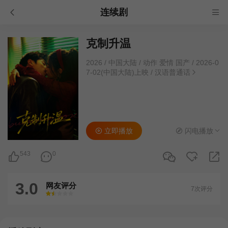
连续剧
克制升温
2026
/
中国大陆
/
动作 爱情 国产
/
2026-0
7-02(中国大陆)上映
/
汉语普通话
立即播放
闪电播放
543
0
3.0
网友评分
7次评分
很差
较差
还行
推荐
力荐