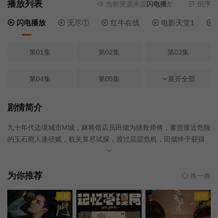
播放列表
当前资源来源
闪电播放
- 无需安装任何
倒序
闪电播放
无尽①
红牛在线
电影天堂1
第01集
第02集
第03集
第04集
第05集
第06集
展开全部
第09集
第10集
第11集
剧情简介
九十年代边境城市M城，麻将馆店员田烟为拯救师傅，蓄意接近危险
第12集
第13集
第14集
的玉石商人逄径赋，机关算尽试探，渡过层层危机，田烟终于获得
了逄径赋的信任，二人却互相看见彼此的真心，于是爱不纯粹，恨
第17集
第18集
第19集
不彻底，恨海情天却也对彼此绝不放手。
为你推荐
换一换
第20集
第21集
第22集
剧集
正片
第23集
第24集
第07集