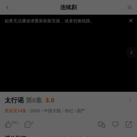
连续剧
如果无法播放请重新刷新页面，或者切换线路。
视频载入速度跟网速有关，请耐心等待几秒钟。
提醒：
不要轻易相信视频中的广告，谨防上当受骗!
太行谣
第8集
3.0
更新至24集
/
2026
/
中国大陆
/
传记
/
国产
893
0