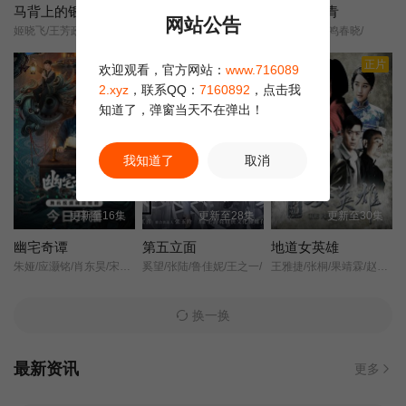
马背上的银行
人鱼
米良与麦青
网站公告
姬晓飞/王芳政/王全有/阎妮/郭烁杰/杜志国/郑卫莉/周舟/Zhou/Zhou/
樊少皇/再米热/骆达华/李若希/田浩宁/唐鑫/
鹿鸣呦呦/鹿鸣春晓/
第22集
第23集
第24集
正片
正片
欢迎观看，官方网站：
www.716089
第24集已完结
2.xyz
，联系QQ：
7160892
，点击我
知道了，弹窗当天不在弹出！
我知道了
取消
更新至16集
更新至28集
更新至30集
幽宅奇谭
第五立面
地道女英雄
朱娅/应灏铭/肖东昊/宋未央/
奚望/张陆/鲁佳妮/王之一/
王雅捷/张桐/果靖霖/赵子惠/杨子骅/瑛子/
换一换
最新资讯
更多