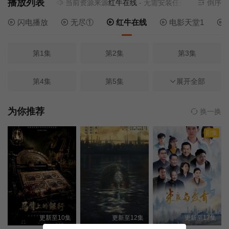
播放列表
当前资源来源
红牛在线
- 无需安装任何插件
倒序
闪电播放
无尽①
红牛在线
电影天堂1
第1集
第2集
第3集
第4集
第5集
展开全部
第6集
第7集
第8集
第9集
为你推荐
换一换
剧集
第10集
第11集
第12集
第13集
第14集
第15集
第16集
第17集
第18集
更新至10集
更新至12集
更新至17集
第19集
第20集
第21集