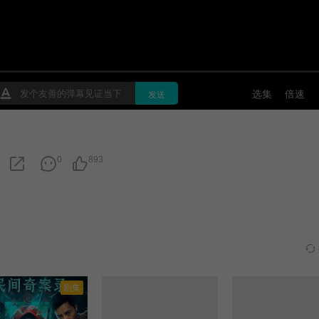
0
893
剧集