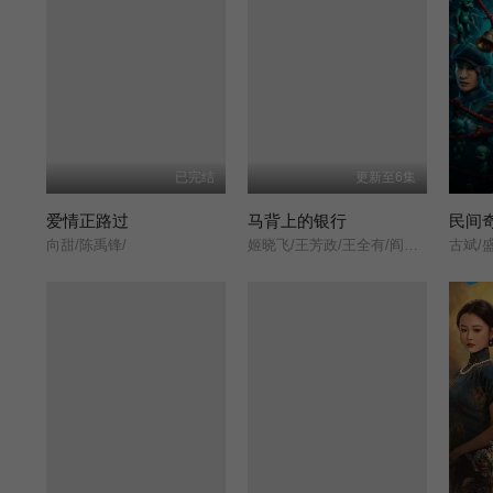
已完结
更新至6集
爱情正路过
马背上的银行
民间
向甜/陈禹锋/
姬晓飞/王芳政/王全有/阎妮/郭烁杰/杜志国/郑卫莉/周舟/Zhou/Zhou/
古斌/