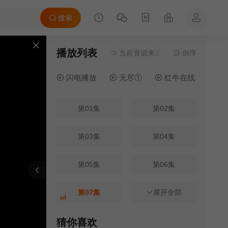
搜索
播放列表
当前资源来源
电影天堂1
倒序
- 无需安装任
闪电播放
无尽①
红牛在线
电
第01集
第02集
第03集
第04集
第05集
第06集
报错
刷新
上一集
下一集
第07集
第08集
展开全部
第09集
第10集
猜你喜欢