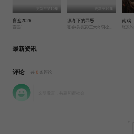
更新至第10集
更新至16集
盲盒2026
凛冬下的罪恶
南戏
盲区/
张睿/吴昊宸/王大奇/孙之鸿/洪冰瑶/肖涵/嘉泽/李蒲赫/左腾云/何磊/王心嫚/李繁/苏宥辰/刘佳萌/洪爽/刘亭希/窦新豪/刘伟峰/刘朔豪/徐章/
张景昀
最新资讯
评论
共
0
条评论