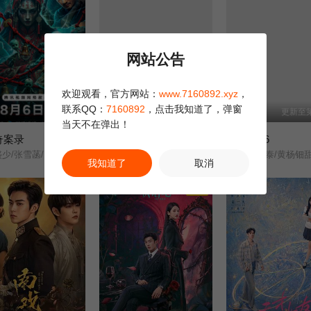
网站公告
欢迎观看，官方网站：
www.7160892.xyz
，
联系QQ：
7160892
，点击我知道了，弹窗
全2集
全24集
更新至第
当天不在弹出！
奇案录
长歌莫问
人鱼2026
盛少/张雪菡/
蔡正杰/杨子菲/王坤炎/刘美辰/李会长/李子雄/孟西/鲍大志/白凯南/斯外戈/
我知道了
取消
正片