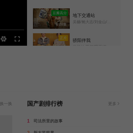
第11集
第12集
豆瓣高分
地下交通站
吴樾/鲍大志/刘金山/英壮/赵卫东/贾康熙/熊伟/高亮/颜冠英/赵铁人/陈松/王子瑜/金昭/
全28集
第13集
第14集
正片
骄阳伴我
第15集
第16集
肖战/白百何/田雨/朱珠/袁文康/刘迅/向涵之/吴幸键/韩秋池/杨皓宇/王琳/代乐乐/吴岱融/卜冠今/
全36集
第17集
第18集
豆瓣高分
护国军魂传奇
护国将军/
全37集
第19集
第20集
正片
挚爱奇缘
第21集
第22集
烈火情/
已完结
国产剧排行榜
换一换
更多
第23集
第24集
正片
作为替身的她
1
司法所里的故事
欧畅/程光/邺心/李勇/尤洋/曲露臻/潘云德/吴思腾/陈定伟/
全20集
2
新古装世界