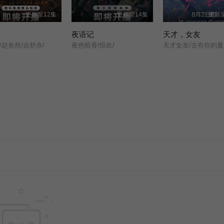
更新至12集
更新至14集
更新至
夜语记
天才，女友
/赵奂然/吉舒亦/
夜色暗香/惊欢/