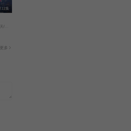
家有儿女第四部/Home With Kids 4/
全67集
12集
正片
牧马人2023
天才女友/去有你的夏天/当你耀眼时/
于荣光/曹磊/柳小海/李若嘉/朱泳腾/
已完结
更多