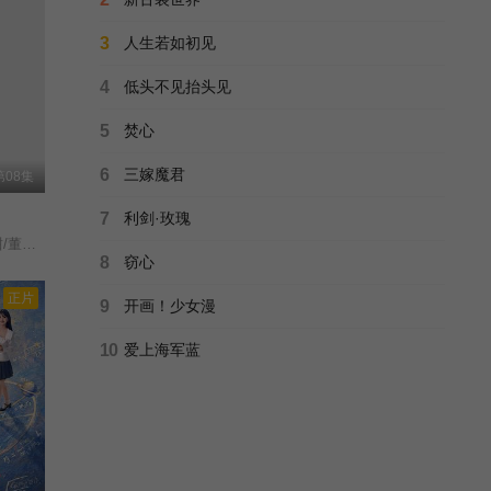
正片
微微一笑很倾城2016
3
人生若如初见
微微一笑很倾城电视剧版/Love O2O/Weiwei&#039;s Beautiful Smile/A Smile is Beautiful/
已完结
4
低头不见抬头见
豆瓣高分
凡人修仙传虚天战纪
5
焚心
凡人修仙传：星海飞驰序章+星海飞驰篇/凡人修仙传/第73-124集/凡人修仙传/新年番/凡人修仙传/第五季/凡人修仙传之虚天战纪/A Mortal&#039;s Journey/A Record of Mortal&#039;s Journey to Immortality/
全集完结
6
三嫁魔君
08集
乌龙变形记
7
利剑·玫瑰
未知
全9集
刘孜/张开泰/黄杨钿甜/董勇/张帆/陈创/何思甜/张棪琰/罗海琼/是安/赵健/段钰/董向荣/薛佳凝/方晓东/李庆誉/张译文/
8
窃心
正片
正片
春暖花开2011
9
开画！少女漫
李小冉/潘虹/李明启/倪虹洁/赵龙豪/王晴/赵峥/戚九洲/
已完结
10
爱上海军蓝
正片
好麻烦，每天都要谈恋爱
张雅倩/罗一心/
全24集
剧集
家有儿女4