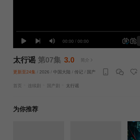
太行谣
第07集
3.0
简介
更新至24集
/
2026
/
中国大陆
/
传记
/
国产
首页
连续剧
国产剧
太行谣
为你推荐