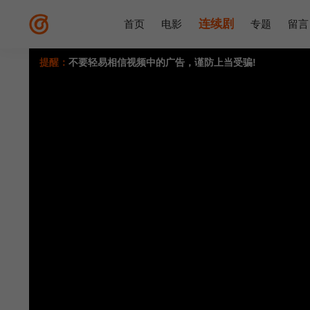
连续剧
首页
电影
专题
留言
提醒：
不要轻易相信视频中的广告，谨防上当受骗!
如果无法播放请重新刷新页面，或者切换线路。
视频载入速度跟网速有关，请耐心等待几秒钟。