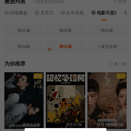
播放列表
来源
电影天堂1
- 无需安装任何插件
倒序
闪电播放
无尽①
红牛在线
电影天堂1
第01集
第02集
第03集
第04集
第05集
第06集
展开全部
第07集
第08集
第09集
为你推荐
换一换
剧集
正片
第10集
第11集
第12集
第13集
第14集
第15集
第16集
第17集
第18集
更新至21集
更新至4集
更新至4集
第19集
第20集
第21集