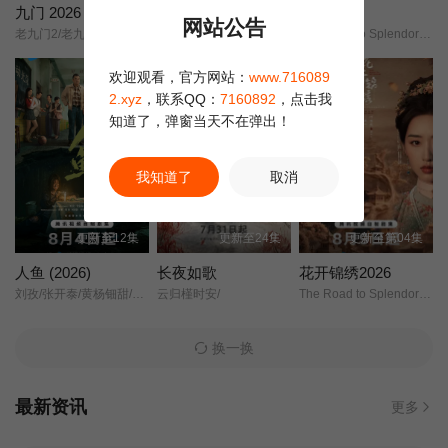
九门 2026
记忆管理局
花开锦绣
网站公告
老九门2/老九门贰/
记忆管理局/动画剧集/记忆管理局/长篇动画版/False Memory/Memory Management Bureau/
The Road to Splendor/Escape to Your Heart/
第22集
第23集
第24集
剧集
欢迎观看，官方网站：
www.716089
2.xyz
，联系QQ：
7160892
，点击我
知道了，弹窗当天不在弹出！
我知道了
取消
更新至12集
更新至24集
更新至第04集
人鱼 (2026)
长夜如歌
花开锦绣2026
刘孜/张开泰/黄杨钿甜/董勇/张帆/陈创/何思甜/张棪琰/罗海琼/是安/赵健/段钰/董向荣/薛佳凝/方晓东/李庆誉/张译文/
云归槿时安/
The Road to Splendor/Escape to Your Heart/
换一换
最新资讯
更多