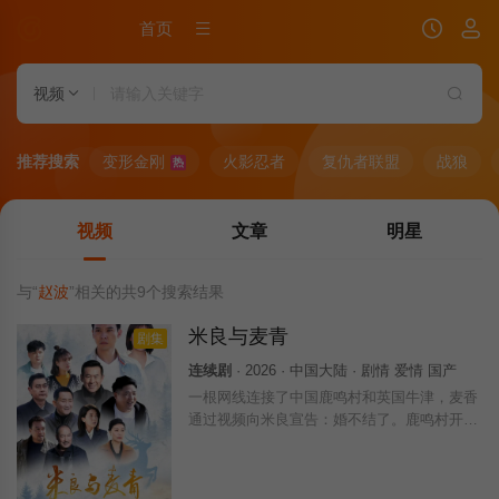
首页
视频
推荐搜索
变形金刚
火影忍者
复仇者联盟
战狼
热
视频
文章
明星
与“
赵波
”相关的共
9
个搜索结果
米良与麦青
剧集
连续剧
· 2026 · 中国大陆 · 剧情 爱情 国产
一根网线连接了中国鹿鸣村和英国牛津，麦香
通过视频向米良宣告：婚不结了。鹿鸣村开了
锅，村民大骂麦香是叛徒。麦香是婚前体检查
出不孕症，从此走上虐心旅途。米良火速回
国，麦香有苦说不出。米良不再相信情感，空