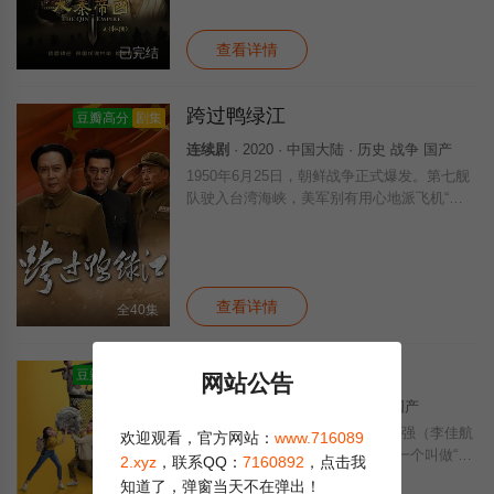
年轻的秦惠文王嬴驷（富大龙 饰）被迫车裂
查看详情
已完结
跨过鸭绿江
豆瓣高分
剧集
连续剧
· 2020 · 中国大陆 · 历史 战争 国产
1950年6月25日，朝鲜战争正式爆发。第七舰
队驶入台湾海峡，美军别有用心地派飞机“误
炸”安东市区，造成无辜百姓伤亡。形势所
迫，愤怒的新中国领导人下了亮剑的决心。10
月25日，志愿军指挥部成立。彭德怀
查看详情
全40集
破事精英
豆瓣高分
剧集
网站公告
连续剧
· 2022 · 中国大陆 · 喜剧 国产
在公司基层工作了十年的老实人胡强（李佳航
欢迎观看，官方网站：
www.716089
饰）忽然获得“升职”机会，被调去一个叫做“破
2.xyz
，联系QQ：
7160892
，点击我
事部”的小部门当经理。他的下属各个奇葩，
知道了，弹窗当天不在弹出！