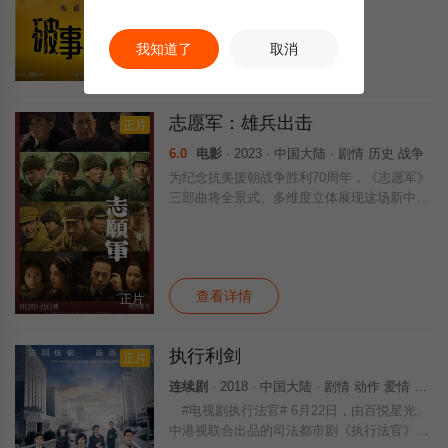
刺头程序员欧阳莫菲（成果 饰）、鸡血销售
唐海星（张一铎 饰）、八卦秘书金若
我知道了
取消
查看详情
全24集
志愿军：雄兵出击
正片
6.0
电影
· 2023 · 中国大陆 · 剧情 历史 战争
为纪念抗美援朝战争胜利70周年，《志愿军》
三部曲将全景式、多维度立体展现这场新中国
的立国之战。电影《志愿军：雄兵出击》为该
系列首部。
查看详情
正片
执行利剑
正片
连续剧
· 2018 · 中国大陆 · 剧情 动作 爱情 悬疑 犯罪 国产
#电视剧执行法官# 6月22日，由百悦星光、
中港视联合出品的司法都市剧《执行法官》在