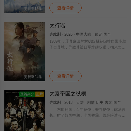
虚
查看详情
更新至13集
太行谣
连续剧
· 2026 · 中国大陆 · 传记 国产
1939年，辽县麻田的村媳妇桃花因擅自带小叔
子去县城，导致其被日军炸瞎双眼，招来丈夫
刘黑蛋的一纸休书。村姑娘三丫的命运同样坎
坷，不仅被陈家二小子以三石粮食退亲，更在
不知情的情况下与刘黑蛋火速定了亲，三
查看详情
更新至24集
大秦帝国之纵横
豆瓣高分
正片
连续剧
· 2013 · 大陆 · 剧情 历史 古装 国产
东周列国，百年征伐，兼并挞伐，此消彼
长。时至战国中期，七国并霸。曾经险遭灭国
的秦国在商鞅变法之下迅速崛起，成为西北旷
原最不可忽视的力量。在保守势力的逼迫下，