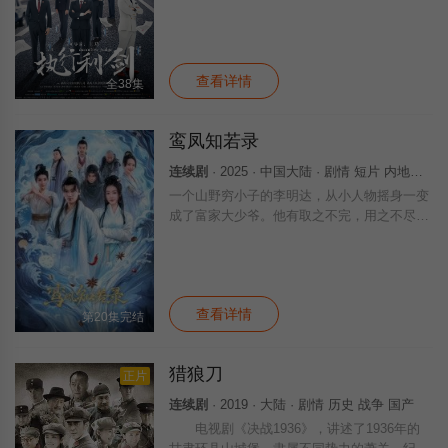
宁波市中级人民法院举行开机仪式。出品方、
主创团队携各位主演 吕佳容 谭凯 演员王聪 丹
查看详情
全38集
鸾凤知若录
连续剧
· 2025 · 中国大陆 · 剧情 短片 内地剧 国产
一个山野穷小子的李明达，从小人物摇身一变
成了富家大少爷。他有取之不完，用之不尽的
财富、资源和机会。但李明达坚持自己梦想，
没有迷失自我，更没有坐享其成享受富裕的纨
绔公子生活，而是用自己的智慧排除阻挠自主
查看详情
第20集完结
猎狼刀
正片
连续剧
· 2019 · 大陆 · 剧情 历史 战争 国产
电视剧《决战1936》，讲述了1936年的