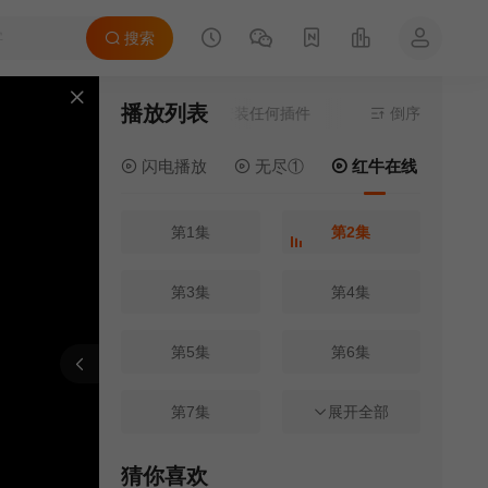
搜索
播放列表
当前资源来源
红牛在线
- 无需安装任何插件
倒序
闪电播放
无尽①
红牛在线
电
第1集
第2集
第3集
第4集
第5集
第6集
报错
刷新
上一集
下一集
第7集
展开全部
第8集
第9集
第10集
猜你喜欢