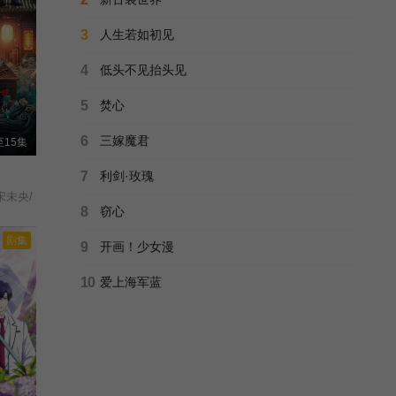
正片
爱你不放手
3
人生若如初见
真爱谎言2/
已完结
4
低头不见抬头见
正片
江湖夜雨十年灯
5
焚心
白玉堂传奇/包青天之白玉堂传奇/
更新至37集
6
三嫁魔君
15集
正片
夜深不宁静
7
利剑·玫瑰
怎能失去你/
已完结
宋未央/
8
窃心
正片
剧集
飞虎队
9
开画！少女漫
Railway Guerrilla/
全39集
10
爱上海军蓝
正片
野鸭子2
野鸭子Ⅱ/野鸭子第二部/
已完结
正片
血誓