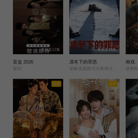
更新至12集
更新至18集
盲盒 2026
凛冬下的罪恶
南戏
盲区/
张睿/吴昊宸/王大奇/孙之鸿/洪冰瑶/肖涵/嘉泽/李蒲赫/左腾云/何磊/王心嫚/李繁/苏宥辰/刘佳萌/洪爽/刘亭希/窦新豪/刘伟峰/刘朔豪/徐章/
张景昀
正片
正片