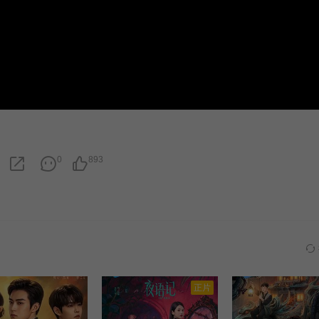
0
893
正片