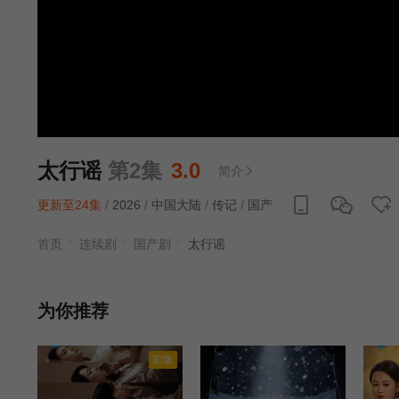
太行谣
第2集
3.0
简介
更新至24集
/
2026
/
中国大陆
/
传记
/
国产
首页
连续剧
国产剧
太行谣
为你推荐
剧集