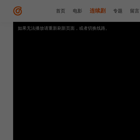
连续剧
首页
电影
专题
留言
如果无法播放请重新刷新页面，或者切换线路。
视频载入速度跟网速有关，请耐心等待几秒钟。
提醒：
不要轻易相信视频中的广告，谨防上当受骗!