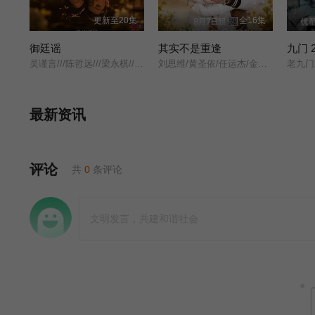
更新至20集
全16集
御廷谣
其实不是重逢
九门 2
吴谨言///陈哲远///梁永棋///赵昭仪///张南///郭品超///盛一伦///吴岱融///黄祖鑫///宋麒/
刘思维/黄圣依/任运杰/金子璇/吴添豪/王欣政/刘佳烨/刘允儿/
老九门
最新资讯
评论
共
0
条评论