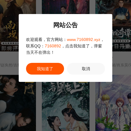
网站公告
欢迎观看，官方网站：
www.7160892.xyz
，
联系QQ：
7160892
，点击我知道了，弹窗
更新至13集
更新至16集
更新至
当天不在弹出！
夜语记
幽宅奇谭
/赵奂然/吉舒亦/
夜色暗香/惊欢/
朱娅/应灏铭/肖东昊/
我知道了
取消
剧集
正片