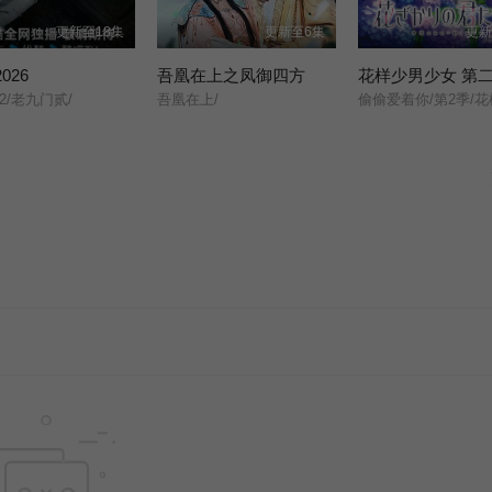
更新至18集
更新至6集
更新
026
吾凰在上之凤御四方
花样少男少女 第
2/老九门贰/
吾凰在上/