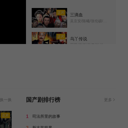
第11集
第12集
正片
三滴血
吴京安/陈曦/张伦硕/方青卓/李万年/
正片
第13集
第14集
正片
乌丫传说
第15集
第16集
周莉/曾江/秦伟/沈倾掞/洪昭蓉/陈传之/
已完结
第17集
第18集
豆瓣高分
西游记86版
老版西游记/央视版西游记/Journey to the West/
全25集
第19集
第20集
正片
今生是亲人
第21集
第22集
黄宗江/冯宪珍/冯国庆/刘晓晔/吴樾/徐秀林/马恩然/邓小鸥/黎频/蒋小涵/杨旭/田成仁/韩善续/张佳楠/
已完结
国产剧排行榜
换一换
更多
第23集
第24集
正片
山寨小萌主
正片
1
司法所里的故事
冒牌太子妃/
已完结
第24集已完结
2
新古装世界