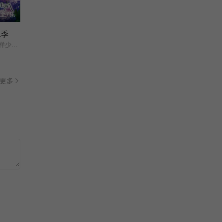
赵鸿飞/杜若溪/宣璐/严屹宽/邬靖靖/
全30集
至7集
二季
正片
苦菜花2004
偷偷爱着你/第2季/花样少年少女/第2季/
陈小艺/茹萍/侯天来/谷智鑫/汪裴/黄品沅/徐震/刘一莹/齐欢/李婷/张鹤/赵丹/王威/谭凯/王辉/贺镪/王娅楠/于代君/邓雪松/杨金锁/李晋平/马永/王小晋/胡涂/王健/金池/孔翔/邢兆军/雍和平/王岩柏/程明/戴慧康/包德磐/李思颉/郭谨/孟玉保/康淑文/康亢/祝小娟/李沐宸/郭苏星/王小红/郭玉湘/
已完结
更多