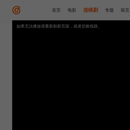
连续剧
首页
电影
专题
留言
如果无法播放请重新刷新页面，或者切换线路。
视频载入速度跟网速有关，请耐心等待几秒钟。
提醒：
不要轻易相信视频中的广告，谨防上当受骗!