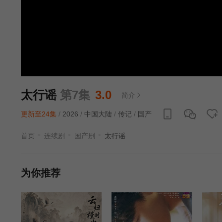
太行谣
第7集
3.0
简介
更新至24集
/
2026
/
中国大陆
/
传记
/
国产
首页
连续剧
国产剧
太行谣
为你推荐