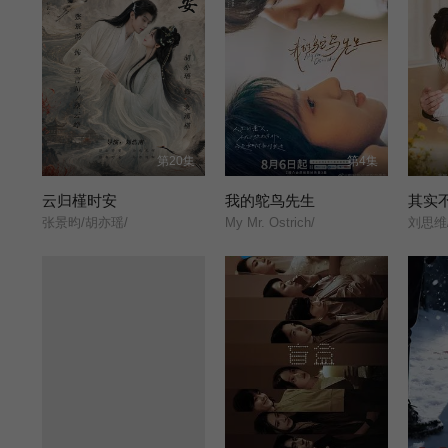
第20集
第4集
云归槿时安
我的鸵鸟先生
其实
张景昀/胡亦瑶/
My Mr. Ostrich/