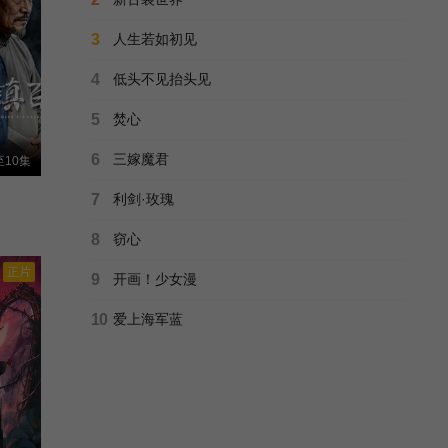
第五立面
3
人生若如初见
奚望/张陆/鲁佳妮/王之一/
更新至第27集
4
低头不见抬头见
正片
特案A组
5
焚心
中国特案A组/
已完结
6
三嫁魔君
10集
正片
这一秒过火
7
利剑·玫瑰
这一秒/如果这一秒/我没遇见你/
更新至33集
8
窃心
正片
正片
小芳2026
9
开画！少女漫
小芳出嫁/
全18集
10
爱上海军蓝
六姊妹
六姐妹/
第38集完结
砵兰街行动