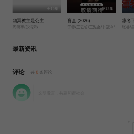
全15集
第12集
幽冥教主是公主
盲盒 (2026)
凛冬
周明宇/苏清禾/
于雯/王艺哲/王泓鑫/卜冠今/
最新资讯
评论
共
0
条评论