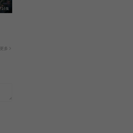
王浩信/马志威/郑湫泓/刘尚麟/
更新至24集
16集
迷墙
郭京飞/任素汐/谷嘉诚/漆昱辰/
更新至20集
更多