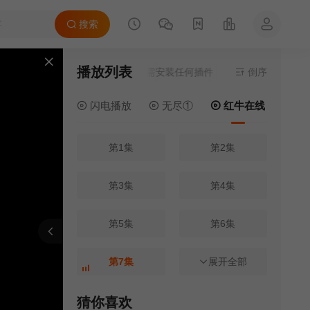
搜索
播放列表
当前资源来源
红牛在线
- 无需安装任何插件
倒序
闪电播放
无尽①
红牛在线
电
第1集
第2集
第3集
第4集
第5集
第6集
报错
刷新
上一集
下一集
第7集
展开全部
第8集
第9集
第10集
猜你喜欢