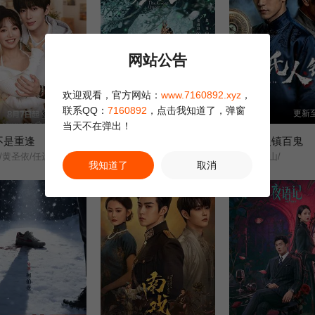
网站公告
欢迎观看，官方网站：
www.7160892.xyz
，
联系QQ：
7160892
，点击我知道了，弹窗
全16集
更新至6集
更新至
当天不在弹出！
不是重逢
吾凰在上之凤御四方
我以纸人镇百鬼
刘思维/黄圣依/任运杰/金子璇/吴添豪/王欣政/刘佳烨/刘允儿/
吾凰在上/
苏木/苏远山/
我知道了
取消