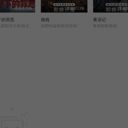
更新至18集
更新至13集
更新至
下的罪恶
南戏
夜语记
张睿/吴昊宸/王大奇/孙之鸿/洪冰瑶/肖涵/嘉泽/李蒲赫/左腾云/何磊/王心嫚/李繁/苏宥辰/刘佳萌/洪爽/刘亭希/窦新豪/刘伟峰/刘朔豪/徐章/
张景昀/赵奂然/吉舒亦/
夜色暗香/惊欢/