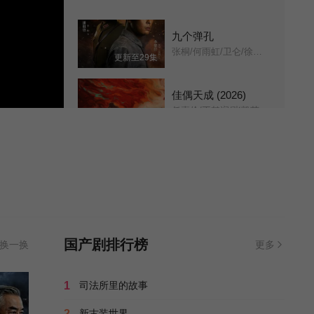
第11集
第12集
九个弹孔
张桐/何雨虹/卫仑/徐百慧/
更新至29集
第13集
第14集
佳偶天成 (2026)
第15集
第16集
任嘉伦/王鹤润/张凯莹/王以纶/黄羿/付伟伦/孙泽源/张祎格/宋文作/刘尚麟/刘学义/郑业成/彭禺厶/黄毅/高曙光/成泰燊/吕行/肖顺尧/丁笑滢/李康/王名扬/宫正晔/梁咏妮/张芷溪/加奈那/陈欣予/王子睿/邱心志/何中华/卢勇/
第40集已完结
第17集
第18集
依然的喜事
Yiran&#039;s Silver Linings/
更新至30集
第19集
第20集
莲花童子哪吒
第21集
第22集
曹骏/成建辉/薛素珊/翁清海/陈天文/何咏芳/丁岚/李海杰/罗海琼/利永锡/陆丁裕/史济华/陈茂林/黄甜/张志超/程建勋/周景春/张鸿鑫/
第20集已完结
国产剧排行榜
换一换
更多
第23集
第24集
血玉难折（AI短剧）
1
司法所里的故事
未知
第30集已完结
第24集已完结
2
新古装世界