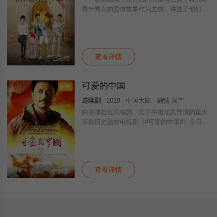
青年男女的爱情故事作为主线，讲述了他们对
于爱情的执着和守候，对于婚姻的渴望和慎
重。
查看详情
已完结
可爱的中国
剧集
连续剧
· 2019 · 中国大陆 · 剧情 国产
由张强担任总编剧、吴子牛担任总导演的重大
革命历史题材电视剧《#可爱的中国#》今日横
店影视城开机。本剧汇聚了国内众多老中青三
代实力派演员，林江国、缪婷茹、张歌、印小
天、郭广平、王绘春、黄品沅、宗峰岩、赵
查看详情
全39集