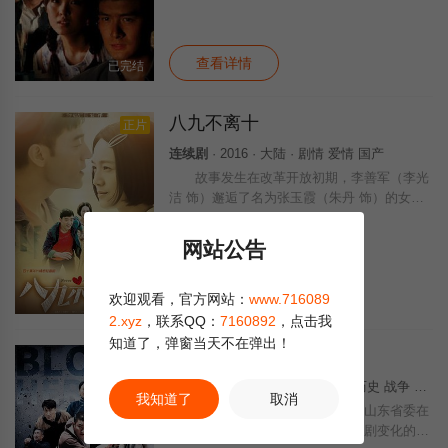
担任教师。不顾村里人的闲言碎语，他和村里
纯朴善良的姑娘刘巧珍，自由恋爱。好景不长
查看详情
已完结
八九不离十
正片
连续剧
· 2016 · 大陆 · 剧情 爱情 国产
故事发生在改革开放初期，李善军（李光
洁 饰）邂逅了名为张玉霞（朱丹 饰）的女
孩，两人之间产生了一些小小的误会，令张玉
霞误将李善军认成了流氓，彼此之间心生龃
网站公告
龉。此时的两人并不知道的是，双方的父母正
在
查看详情
欢迎观看，官方网站：
www.716089
全40集
2.xyz
，联系QQ：
7160892
，点击我
知道了，弹窗当天不在弹出！
奋勇向前
正片
连续剧
· 2020 · 中国大陆 · 剧情 历史 战争 国产
我知道了
取消
一九三七年十二月二十七日，中共山东省委在
篦子店召开紧急会议，会议根据急剧变化的形