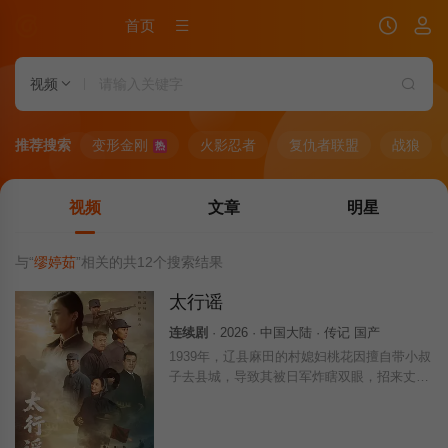
首页
视频
推荐搜索
变形金刚
火影忍者
复仇者联盟
战狼
热
视频
文章
明星
与“
缪婷茹
”相关的共
12
个搜索结果
太行谣
连续剧
· 2026 · 中国大陆 · 传记 国产
1939年，辽县麻田的村媳妇桃花因擅自带小叔
子去县城，导致其被日军炸瞎双眼，招来丈夫
刘黑蛋的一纸休书。村姑娘三丫的命运同样坎
坷，不仅被陈家二小子以三石粮食退亲，更在
不知情的情况下与刘黑蛋火速定了亲，三