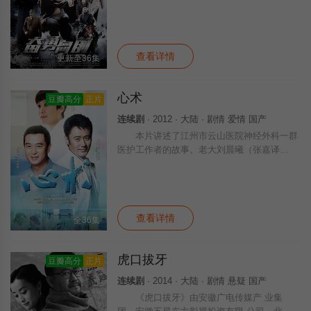
势，决定在泰城被日寇攻占前正式举行起义。
日军中佐滨野高广作为日军先头部队进入泰城
境内。徂徕山崖头庄，正值村长杨守南次子杨
查看详情
更新至36集
心术
豆瓣高分
正片
连续剧
· 2012 · 大陆 · 剧情 爱情 国产
本片讲述了江州市云山医院神经外科一群
医护工作者的故事。老大刘晨曦（张嘉译
饰）不仅医术超群，而且为人正派，但是他的
女儿南南却患有先天性肾衰，他和妻子一直在
等待为女儿手术配型肾源。二师兄霍思淼（吴
秀
查看详情
全36集
虎口拔牙
豆瓣高分
正片
连续剧
· 2014 · 大陆 · 剧情 悬疑 国产
《虎口拔牙》由安徽广电传媒产 业集