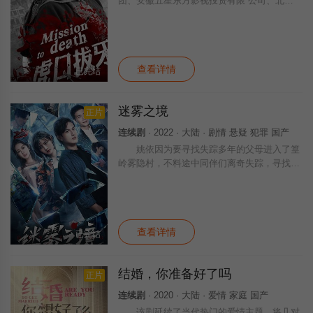
团、安徽五星东方影视投资有限 公司、北京
励展博信文化传媒有限公 司、上海潘军影视
文化工作室联合出 品，集结了幽默、爱情、
商战等收视 元素，以反法西斯战争为大背
景，
查看详情
已完结
迷雾之境
正片
连续剧
· 2022 · 大陆 · 剧情 悬疑 犯罪 国产
姚依因为要寻找失踪多年的父母进入了篁
岭雾隐村，不料途中同伴们离奇失踪，寻找未
果，后再次进去篁岭，却发现村里多了很多
人，这些人似乎都跟一起事故有关。
查看详情
已完结
结婚，你准备好了吗
正片
连续剧
· 2020 · 大陆 · 爱情 家庭 国产
该剧延续了当代热门的爱情主题，将几对