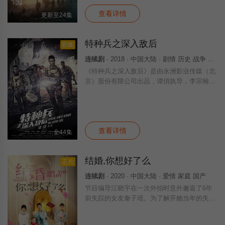
查看详情
更新至24集
特种兵之深入敌后
剧集
连续剧
· 2018 · 中国大陆 · 剧情 历史 战争 国产
《特种兵之深入敌后》是由永洲影业传媒（北
京）股份有限公司出品，谭俏执导，李宗翰领
衔主演，羿坤、甘露、张志坚、缪婷茹、黄品
沅等联合主演的抗战剧 。该剧讲述了中缅边
境的战场一只四人组成的国民党特战小组深入
查看详情
全44集
结婚,你想好了么
正片
连续剧
· 2020 · 中国大陆 · 爱情 家庭 国产
节目编导江晓宇在一次外拍时意外邂逅了6年
前失踪的女友秦子瑶。为了解开她当年的失踪
之谜，江晓宇开始想方设法接近秦子瑶，...