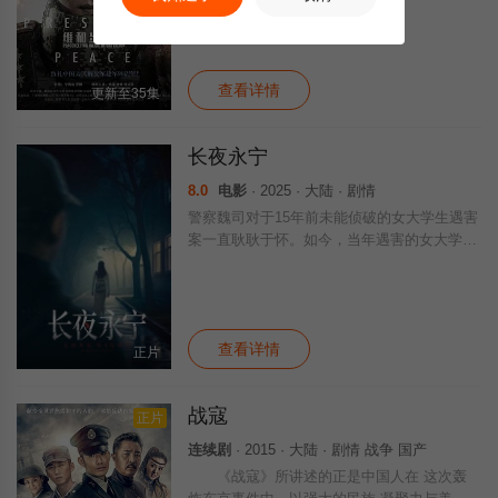
打不相识，却是缘分的开始。为响应国家“军
事力量走出去”战略，陆军组建了以林浩楠为
指挥官的首支维和作战部队“维和步兵营”。
查看详情
更新至35集
长夜永宁
8.0
电影
· 2025 · 大陆 · 剧情
警察魏司对于15年前未能侦破的女大学生遇害
案一直耿耿于怀。如今，当年遇害的女大学生
的妹妹跟姐姐上了同一所大学，希望可以找到
当年的线索；新来的警官也对当年的案件充满
好奇。在两代人的接力下，将当年的真凶绳
查看详情
正片
战寇
正片
连续剧
· 2015 · 大陆 · 剧情 战争 国产
《战寇》所讲述的正是中国人在 这次轰