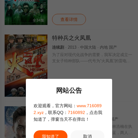
踏踏实实的、温暖喜感的现实题材电视剧，搞
笑不断，情感动人。 刘晓洁在剧中一人分饰
查看详情
全34集
特种兵之火凤凰
剧集
连续剧
· 2013 · 中国大陆 · 内地 国产
为了应对现代化战争的需要，我军决定成立一
支女子特种部队——代号为“火凤凰”的雷电突
击队。曾经有过一段不堪回首往事的硬汉雷战
（徐佳 饰）受命担任突击队的队长。
网站公告
查看详情
全48集
欢迎观看，官方网站：
www.716089
维和步兵营
正片
2.xyz
，联系QQ：
7160892
，点击我
知道了，弹窗当天不在弹出！
连续剧
· 2017 · 大陆 · 剧情 动作 国产
利比亚撤侨事件中，中国军人林浩楠在执
行危险救援任务时救下战地记者海蓝，两人不
我知道了
取消