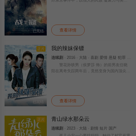
炸东京事件中，以强大的民族 凝聚力与美盟
军协同作战。
查看详情
已完结
我的辣妹保镖
正片
连续剧
· 2016 · 大陆 · 喜剧 爱情 悬疑 犯罪 国产
警花孙轶男（侯梦莎 饰）的前男友任晓
阳在离奇失踪两年后，竟然变身为国内顶尖婚
恋网站“在一起网”的董事长。警方怀疑他与网
络赌博重案有密切关系，决定展开代号为“拯
救”的潜伏行动，派孙轶男应聘为任晓阳的
查看详情
已完结
青山绿水那朵云
正片
连续剧
· 2023 · 大陆 · 剧情 短片 国产
孤儿小安一心要找妈妈，触动了村官崔霄