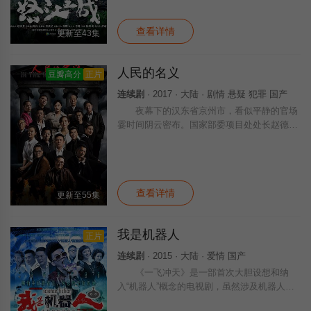
到反法西斯战局。于是，军部决定派遣一支
查看详情
更新至43集
人民的名义
豆瓣高分
正片
连续剧
· 2017 · 大陆 · 剧情 悬疑 犯罪 国产
夜幕下的汉东省京州市，看似平静的官场
霎时间阴云密布。国家部委项目处处长赵德汉
涉嫌受贿，遭到最高人民检察院反贪总局侦查
处处长侯亮平（陆毅 饰）的突击调查。与此
同时，侯亮平要求在京州市反贪局担任局长的
查看详情
更新至55集
我是机器人
正片
连续剧
· 2015 · 大陆 · 爱情 国产
《一飞冲天》是一部首次大胆设想和纳
入“机器人”概念的电视剧，虽然涉及机器人，
剧情却并没有机械战警、时空穿越，而是一部