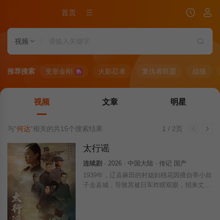
首页
视频
推荐搜索
变形金刚
火影忍者
复仇者联盟
战狼
热
视频
文章
明星
与“
何达
”相关的共
15
个搜索结果
1 / 2页
太行谣
连续剧
· 2026 · 中国大陆 · 传记 国产
1939年，辽县麻田的村媳妇桃花因擅自带小叔
子去县城，导致其被日军炸瞎双眼，招来丈夫
刘黑蛋的一纸休书。村姑娘三丫的命运同样坎
坷，不仅被陈家二小子以三石粮食退亲，更在
不知情的情况下与刘黑蛋火速定了亲，三