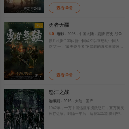
查看详情
更新至24集
勇者无疆
正片
4.0
电影
· 2026 · 中国大陆 · 剧情 历史 战争
影片根据“100位新中国成立以来感动中国人
物”之一，“最美奋斗者”罗盛教的真实事迹改
编。 参与抗美援朝战争的罗盛教是侦察连
的一位文书，紧张的战斗期间，他和抗美援朝
的各位志愿军战士不仅要面对敌军的猛烈
查看详情
正片
怒江之战
连续剧
· 2016 · 大陆 · 国产
1942年，十万中国远征军溃败怒江，五万英灵
长存边缅。时隔一年后，远征军军部得到密
电，日军正在野人山中研制一种毒气弹，如果
被日军得逞，怒江沿岸局势堪危，将直接影响