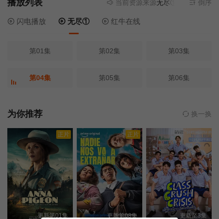
播放列表
当前资源来源
无尽①
- 无需安装任
倒序
闪电播放
无尽①
红牛在线
第01集
第02集
第03集
第04集
第05集
第06集
为你推荐
换一换
正片
正片
更新第01集
更新第08集
更新至3集