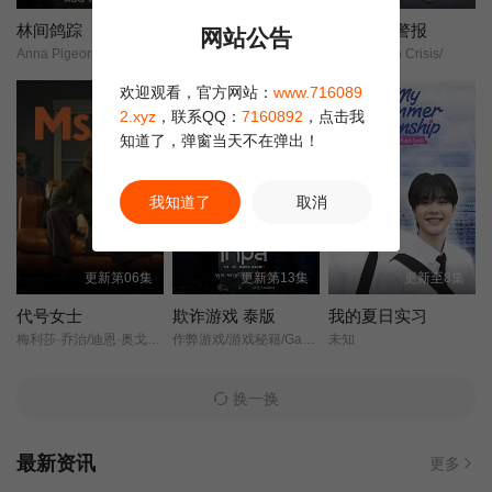
林间鸽踪
没有人会想念我们 第二季
校园暗恋警报
网站公告
Anna Pigeon/
Nadie nos va a extrañar Season 2/
Class Crush Crisis/
欢迎观看，官方网站：
www.716089
正片
2.xyz
，联系QQ：
7160892
，点击我
知道了，弹窗当天不在弹出！
我知道了
取消
更新第06集
更新第13集
更新至8集
代号女士
欺诈游戏 泰版
我的夏日实习
梅利莎·乔治/迪恩·奥戈曼/西蒙娜·凯塞尔/
作弊游戏/游戏秘籍/Game Gohng Game/
未知
换一换
最新资讯
更多