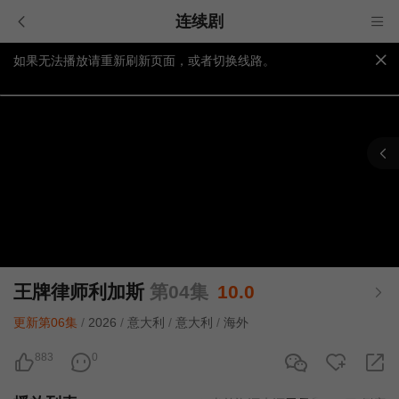
连续剧
如果无法播放请重新刷新页面，或者切换线路。
视频载入速度跟网速有关，请耐心等待几秒钟。
提醒：
不要轻易相信视频中的广告，谨防上当受骗!
王牌律师利加斯
第04集
10.0
更新第06集
/
2026
/
意大利
/
意大利
/
海外
883
0