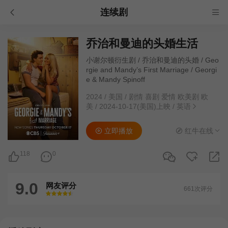
连续剧
乔治和曼迪的头婚生活
小谢尔顿衍生剧 / 乔治和曼迪的头婚 / Geo
rgie and Mandy’s First Marriage‎ / Georgi
e & Mandy Spinoff
2024
/
美国
/
剧情 喜剧 爱情 欧美剧 欧
美
/
2024-10-17(美国)上映
/
英语
立即播放
红牛在线
118
0
9.0
网友评分
661次评分
很差
较差
还行
推荐
力荐