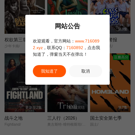
第22集
网站公告
第8集完结
第12集
第3集
权欲第三章第五季
The Loyalty Game
校园恋爱警报
欢迎观看，官方网站：
www.716089
少年卡南/
杰里科·罗萨雷斯/珍妮·古铁雷斯/卡米娜·维拉罗尔/
班级暗恋危机/
2.xyz
，联系QQ：
7160892
，点击我
知道了，弹窗当天不在弹出！
豆瓣高分
我知道了
取消
更新至2集
第6集完结
第7集
战斗之地
三人行（2026）
国土安全第七季
Fightland/
奥古斯特·维特根斯坦/菲力克斯·桑德曼/
国土/