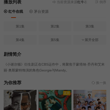
播放列表
当前资源来源
红牛在线
- 无需安装任
倒序
红牛在线
茅台资源
第1集
第2集
第3集
第4集
第5集
展开全部
第6集
第7集
第8集
第9集
剧情简介
《小谢尔顿》衍生剧正在CBS运作中，将聚焦于蒙塔纳·乔丹和艾米
第10集
第11集
第12集
丽·奥斯蒙特饰演的角色Georgie与Mandy。
第13集
第14集
第15集
为你推荐
换一换
正片
第16集
第17集
第18集
第19集
第20集
第21集