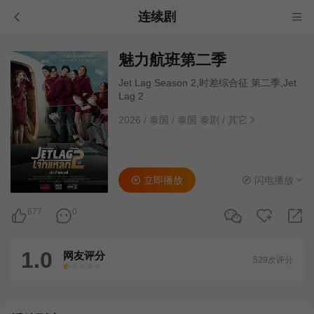
连续剧
魅力航班第二季
Jet Lag Season 2,时差综合征 第二季,Jet
Lag 2
2026
/
泰国
/
泰国 泰剧
/
其它
立即播放
闪电播放
677
0
1.0
网友评分
529次评分
很差
较差
还行
推荐
力荐