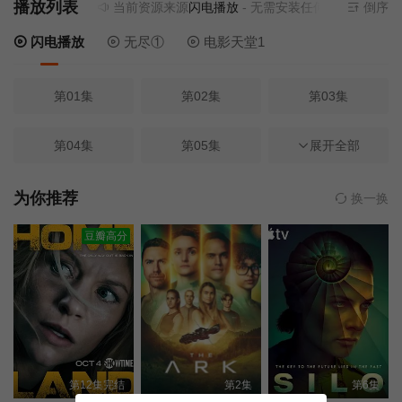
播放列表
当前资源来源
闪电播放
- 无需安装任何插件
倒序
闪电播放
无尽①
电影天堂1
第01集
第02集
第03集
第04集
第05集
第06集
展开全部
第07集
第08集
第09集
为你推荐
换一换
豆瓣高分
第10集
第11集
第12集
第13集
第14集
第12集完结
第2集
第6集