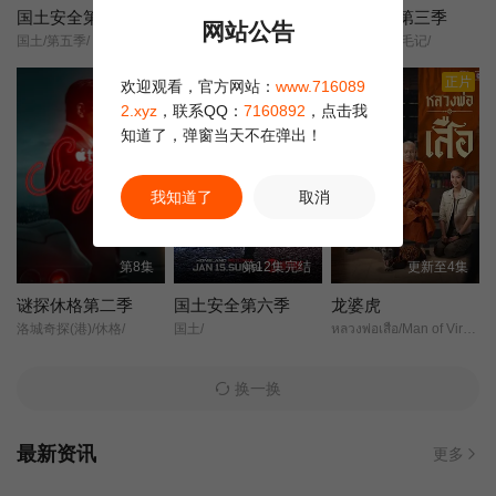
国土安全第五季
方舟一号第三季
末日地堡第三季
网站公告
国土/第五季/
The Ark Season 3/
羊毛战记/羊毛记/
豆瓣高分
正片
欢迎观看，官方网站：
www.716089
2.xyz
，联系QQ：
7160892
，点击我
知道了，弹窗当天不在弹出！
我知道了
取消
第8集
第12集完结
更新至4集
谜探休格第二季
国土安全第六季
龙婆虎
洛城奇探(港)/休格/
国土/
หลวงพ่อเสือ/Man of Virtue/Luang Pho Suea/
换一换
最新资讯
更多