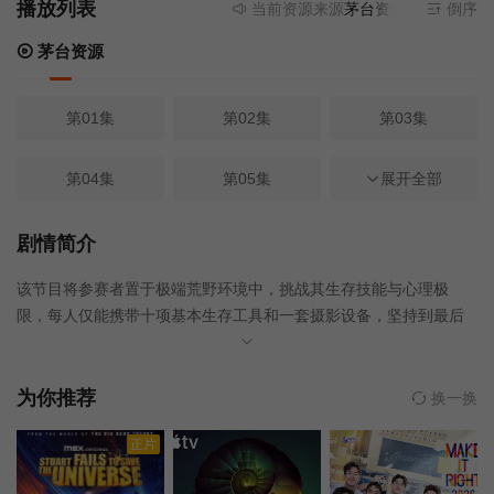
播放列表
当前资源来源
茅台资源
- 无需安装任
倒序
茅台资源
第01集
第02集
第03集
第04集
第05集
第06集
展开全部
第07集
第08集
第09集
剧情简介
该节目将参赛者置于极端荒野环境中，挑战其生存技能与心理极
第10集
第11集
第12集
限，每人仅能携带十项基本生存工具和一套摄影设备，坚持到最后
的唯一胜出者将获得高额奖金。‌‌
第01集
第02集
第03集
为你推荐
换一换
第04集
第05集
第06集
正片
第07集
第08集
第09集