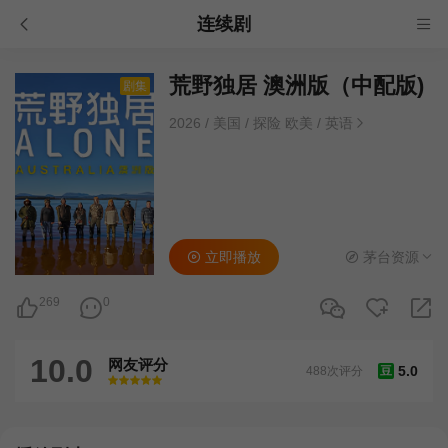
连续剧
荒野独居 澳洲版（中配版)
剧集
2026
/
美国
/
探险 欧美
/
英语
立即播放
茅台资源
269
0
10.0
网友评分
5.0
488次评分
豆
很差
较差
还行
推荐
力荐