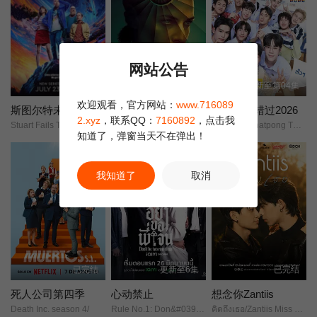
第10集
第11集
第12集
网站公告
第13集
更新至3集
更新至第06集
更新至第04集
欢迎观看，官方网站：
www.716089
斯图尔特未能拯救宇宙
末日地堡第三季
爱来了别错过2026
2.xyz
，联系QQ：
7160892
，点击我
Stuart Fails To Save The Universe/
羊毛战记/羊毛记/
Shane Thanatpong Thaveesapmanee/
知道了，弹窗当天不在弹出！
我知道了
取消
已完结
更新至6集
已完结
死人公司第四季
心动禁止
想念你Zantiis
Death Inc. season 4/
Rule No.1: Don&#039;t Be Too Emotional/
คิดถึงเธอ/Zantiis Miss You/