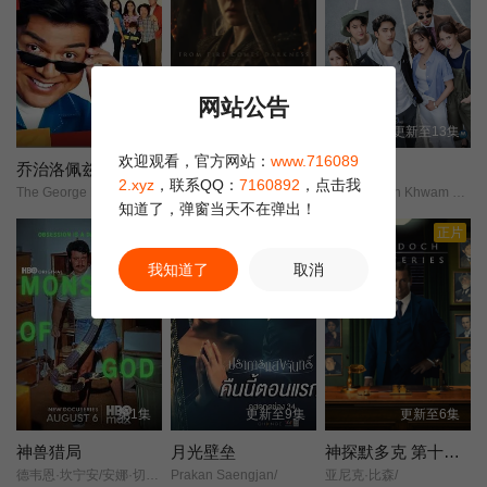
网站公告
第4集完结
第8集完结
更新至13集
欢迎观看，官方网站：
www.716089
乔治洛佩兹秀第一季
龙之家族第三季
爱且衡生
2.xyz
，联系QQ：
7160892
，点击我
The George Lopez Show/
龙族前传/
Ngoen Ngan Khwam Rak/
知道了，弹窗当天不在弹出！
正片
我知道了
取消
第1集
更新至9集
更新至6集
神兽猎局
月光壁垒
神探默多克 第十九季
德韦恩·坎宁安/安娜·切尔涅茨基/汉克·莫尔特/
Prakan Saengjan/
亚尼克·比森/