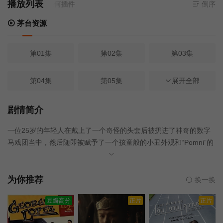
播放列表
资源
- 无需安装任何插件
倒序
茅台资源
第01集
第02集
第03集
第04集
第05集
第06集
展开全部
第07集
第08集
第09集
剧情简介
一位25岁的年轻人在戴上了一个奇怪的头套后被扔进了神奇的数字
马戏团当中，然后随即被赋予了一个孩童般的小丑外观和“Pomni”的
名字，但在这个似乎对孩子和父母来说都充满着乐趣和欢乐的地
方，却很快就让Pomni意识到这里究竟有多么奇怪。
为你推荐
换一换
豆瓣高分
正片
正片