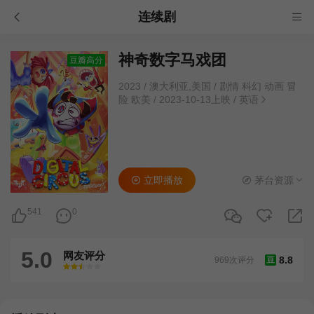
连续剧
神奇数字马戏团
豆瓣高分
2023
/
澳大利亚,美国
/
剧情 科幻 动画 冒
险 欧美
/
2023-10-13上映
/
英语
立即播放
茅台资源
541
0
5.0
网友评分
8.8
969次评分
豆
很差
较差
还行
推荐
力荐