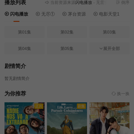
播放列表
当前资源来源
闪电播放
- 无需安装任何插件
倒序
闪电播放
无尽①
茅台资源
电影天堂1
第01集
第02集
第03集
第04集
第05集
第06集
展开全部
第07集
第08集
第09集
剧情简介
暂无剧情简介
第11集
第12集
第13集
为你推荐
换一换
第14集
第15集
第16集
正片
剧集
第17集
第18集
第19集
第10集
第20集
第21集