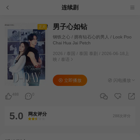
连续剧
男子心如钻
正片
钢铁之心 / 拥有钻石心的男人 / Look Poo
Chai Hua Jai Petch
2026
/
泰国
/
泰国 泰剧
/
2026-06-18上
映
/
泰语
立即播放
闪电播放
488
0
5.0
网友评分
288次评分
很差
较差
还行
推荐
力荐