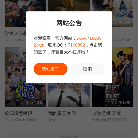
第22集
第23集
第24集
网站公告
更新第08集
全7集
更新第01集
第25集
第26集
第27集
没有人会想念我们 第二季
生活、拉里与不快乐的追求：一部美国史
厄运宝贝
欢迎观看，官方网站：
www.716089
Nadie nos va a extrañar Season 2/
生活、拉里与追求不快乐：一部几乎是美国的历史/生命、拉里与找不痛快/不朽的追寻/另：不朽追忆/拉利的不幸福人生/赖瑞的不幸福人生/
倒霉宝贝/Unlucky Bae/
2.xyz
，联系QQ：
7160892
，点击我
第28集
第29集
第30集
正片
知道了，弹窗当天不在弹出！
我知道了
取消
更新至3集
更新至8集
更新第13集
校园暗恋警报
我的夏日实习
欺诈游戏 泰版
Class Crush Crisis/
未知
作弊游戏/游戏秘籍/Game Gohng Game/
换一换