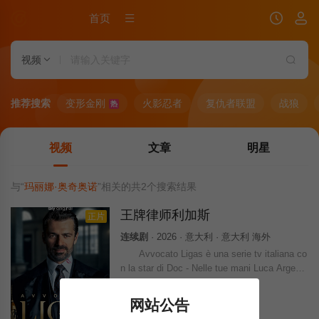
首页
视频
推荐搜索
变形金刚
火影忍者
复仇者联盟
战狼
热
视频
文章
明星
与“
玛丽娜·奥奇奥诺
”相关的共
2
个搜索结果
王牌律师利加斯
正片
连续剧
· 2026 · 意大利 · 意大利 海外
Avvocato Ligas è una serie tv italiana co
n la star di Doc - Nelle tue mani Luca Argent
ero nei pann
网站公告