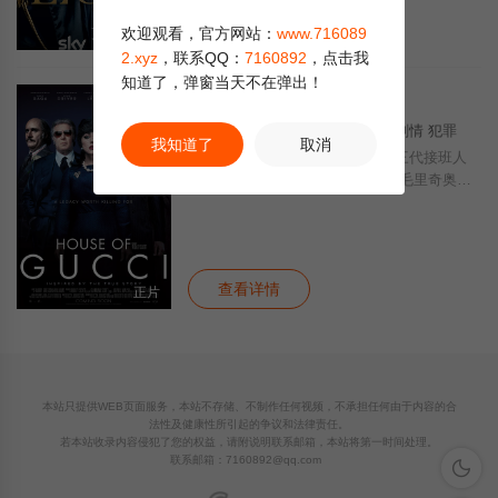
查看详情
欢迎观看，官方网站：
www.716089
更新第06集
2.xyz
，联系QQ：
7160892
，点击我
知道了，弹窗当天不在弹出！
古驰家族
正片
2.0
电影
· 2021 · 美国,加拿大 · 剧情 犯罪
我知道了
取消
本片围绕时尚品牌古琦（ ）的第三代接班人
毛里奇奥·古琦（ ）的故事展开，毛里奇奥是
古琦创建人古琦欧·古琦（ ）的孙子，1995年
被一个西西里岛的
查看详情
正片
本站只提供WEB页面服务，本站不存储、不制作任何视频，不承担任何由于内容的合
法性及健康性所引起的争议和法律责任。
若本站收录内容侵犯了您的权益，请附说明联系邮箱，本站将第一时间处理。
联系邮箱：
7160892@qq.com
深色模