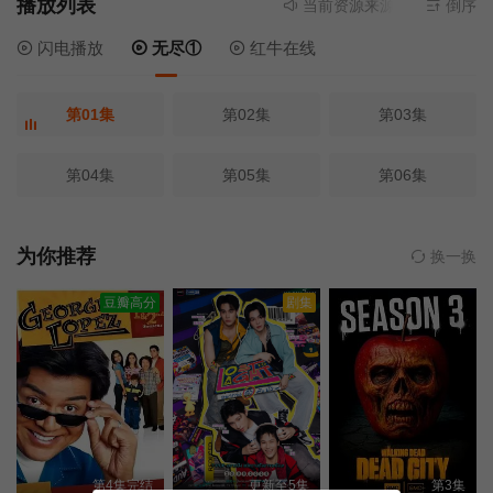
播放列表
当前资源来源
无尽①
- 无需
倒序
闪电播放
无尽①
红牛在线
第01集
第02集
第03集
第04集
第05集
第06集
为你推荐
换一换
豆瓣高分
剧集
第4集完结
更新至5集
第3集