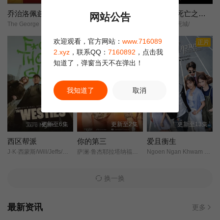
乔治洛佩兹秀第一季
迷失于光
行尸走肉死亡之城第三季
网站公告
The George Lopez Show/
Lost to Light/
行尸走肉：死城/
欢迎观看，官方网站：
www.716089
正片
2.xyz
，联系QQ：
7160892
，点击我
知道了，弹窗当天不在弹出！
我知道了
取消
更新至6集
更新至2集
更新至13集
西区帮派
你的第三
爱且衡生
J·K·西蒙斯/Will/Jeffs/罗恩·米德/
萨澜·鲁杰耶拉塔纳福拉潘/纳塔西特·尤阿瑞克西/塔萨彭·维瓦隆/纳塔奇·司隶朋通/塔那克利·奇安淳亚/珈萨达·詹曼诺/索恩塔斯特·布昂加姆/
Ngoen Ngan Khwam Rak/
换一换
最新资讯
更多