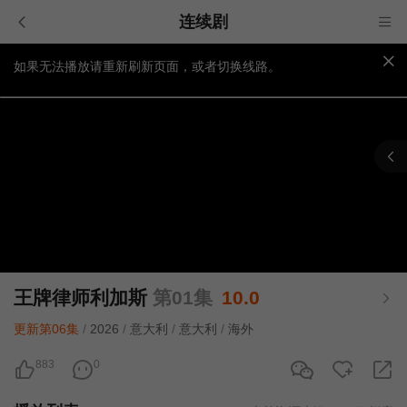
连续剧
如果无法播放请重新刷新页面，或者切换线路。
视频载入速度跟网速有关，请耐心等待几秒钟。
提醒：
不要轻易相信视频中的广告，谨防上当受骗!
王牌律师利加斯
第01集
10.0
更新第06集
/
2026
/
意大利
/
意大利
/
海外
883
0