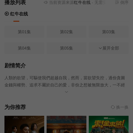
播放列表
当前资源来源
红牛在线
- 无需安装任何插件
倒序
红牛在线
第01集
第02集
第03集
第04集
第05集
第06集
展开全部
第07集
第08集
第09集
剧情简介
人類的欲望，可驅使我們超越自我，然而，當欲望失控，過份貪圖
第10集
第11集
第12集
金錢與權勢、追求不屬於自己的愛，非份之想被無限放大，一不經
意，便陷入道德矛盾的深淵，犯下種種「非份之罪」……新界東重
第13集
第14集
第15集
案組接連調查幾宗案件，包括「無臉女屍」、「石棺禁戀」、「一
億殺機」、「危險遊戲」、「骯髒的子彈」、「恐怖情人」，錯綜
为你推荐
换一换
複雜的線索、纏繞不清的關係，構成一樁樁匪夷所思的迷案，揭露
第16集
第17集
第18集
觸摸不透的人性黑暗面。
第19集
第20集
第21集