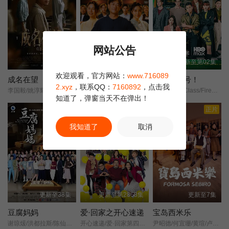
第22集
第23集
第24集
网站公告
第25集已完结
更新至4集
更新至44集
更新至第02集
欢迎观看，官方网站：
www.716089
成名在望
阿松与阿暖
来！金来号！
2.xyz
，联系QQ：
7160892
，点击我
李国毅/姚淳耀/蔡亘晏/黄迪扬/黄采仪/龙天翔/乔瑟夫/吴言凜/黄惟/朱匀甄/段钧豪/
柯叔元/韩瑜/张睿家/杨子仪/
台版梨泰院Class/Fired Up/
知道了，弹窗当天不在弹出！
豆瓣高分
正片
我知道了
取消
更新至38集
更新至第2868集
更新至7集
豆腐妈妈
爱·回家之开心速递
宝岛西米乐
谢琼煖/洪都拉斯/陈仙梅/蓝苇华/苏晏霈/曾智希/曾子益/陈志强/郭忠祐/李之勤/潘奕如/范瑞君/王耿豪/吴铃山/张倩/李运庆/罗子惟/宫美乐/王晴/于浩威/马国毕/张世贤/徐千京/黄子玲/黄靖雅/李佩怡/吴政澔/黄尚禾/吴皓升/
开心速递/爱·回家第四季/Come Home Love: Happy Courier/(Come Home Love: Lo and Behold/
尹昭德/何宜珊/黄瑄/卢彦泽/陈文山/王盈凯/黄婕菲/蔡祥/马国贤/孙绽/陈婉婷/王丁筑/璟宣/许瀞蔆/张雁名/颜邦智/曹景俊/陈玹宇/李緻/洪淇/刘汉强/张育绮/逸祥/亮曦/王芮希/李祐诚/卢尚恩/李铭叡/黄隽智/张景闳/游安顺/杨子仪/