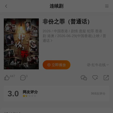
连续剧
非份之罪（普通话）
2026
/
中国香港
/
剧情 悬疑 犯罪 香港
剧 港澳
/
2026-06-29(中国香港)上映
/
普
通话
立即播放
红牛在线
447
0
3.0
网友评分
969次评分
很差
较差
还行
推荐
力荐