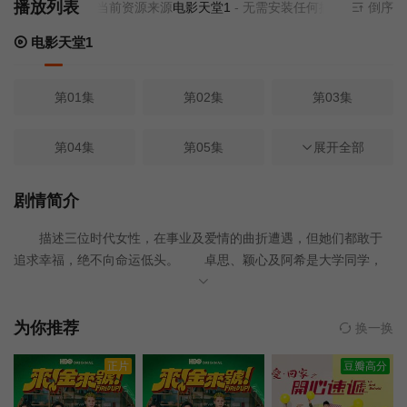
播放列表
当前资源来源
电影天堂1
- 无需安装任何插件
倒序
电影天堂1
第01集
第02集
第03集
第04集
第05集
第06集
展开全部
第07集
第08集
第09集
剧情简介
描述三位时代女性，在事业及爱情的曲折遭遇，但她们都敢于
第10集
第11集
第12集
追求幸福，绝不向命运低头。 卓思、颖心及阿希是大学同学，
三人情同姊妹。卓思家境本来很好，但父亲意外身亡，卓思要身兼
第13集
第14集
第15集
数职，才勉强完成学业。她投身社会工作，凭才干及毅力，短短时
间已闯出名堂。卓思本来钟情艺术家井望天，但望天却与好友颖心
为你推荐
换一换
相恋，卓思只能将感情埋藏内心。及后卓思的雇主——商界才俊贺
第16集
第17集
第18集
正片
豆瓣高分
文诺对她展开追求，这女子突然觉得幸福已在手中。好景不常，贺
文诺发现卓思的父亲，竟是害死他父母的仇人，他绝情地解雇了卓
第19集
第20集
第21集