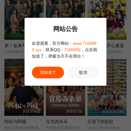
思。可怜的卓思，莫名其妙遭受事业及感情的大打击，之后她的性
格变得阴沉，为达目的不择手段……
第22集
第23集
第24集
网站公告
第25集
更新至2集
更新至第02集
更新至第2868集
欢迎观看，官方网站：
www.716089
来！金来号
来！金来号！
爱·回家之开心速递
2.xyz
，联系QQ：
7160892
，点击我
台版梨泰院Class/Fired Up/
台版梨泰院Class/Fired Up/
开心速递/爱·回家第四季/Come Home Love: Happy Courier/(Come Home Love: Lo and Behold/
知道了，弹窗当天不在弹出！
正片
我知道了
取消
更新至44集
更新至7集
更新至第07集
阿松与阿暖
宝岛西米乐
日落下的彩虹
柯叔元/韩瑜/张睿家/杨子仪/
尹昭德/何宜珊/黄瑄/卢彦泽/陈文山/王盈凯/黄婕菲/蔡祥/马国贤/孙绽/陈婉婷/王丁筑/璟宣/许瀞蔆/张雁名/颜邦智/曹景俊/陈玹宇/李緻/洪淇/刘汉强/张育绮/逸祥/亮曦/王芮希/李祐诚/卢尚恩/李铭叡/黄隽智/张景闳/游安顺/杨子仪/
Under The Rainbow/