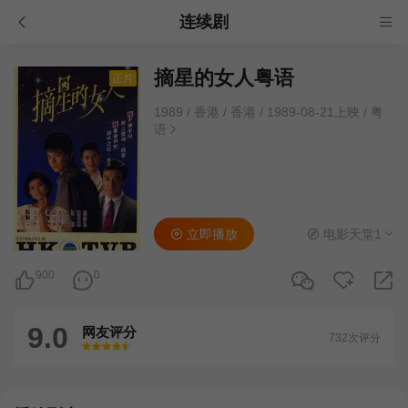
连续剧
摘星的女人粤语
正片
1989
/
香港
/
香港
/
1989-08-21上映
/
粤
语
立即播放
电影天堂1
900
0
9.0
网友评分
732次评分
很差
较差
还行
推荐
力荐