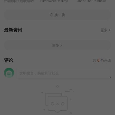
尹昭德/何宜珊/黄瑄/卢彦泽/陈文山/王盈凯/黄婕菲/蔡祥/马国贤/孙绽/陈婉婷/王丁筑/璟宣/许瀞蔆/张雁名/颜邦智/曹景俊/陈玹宇/李緻/洪淇/刘汉强/张育绮/逸祥/亮曦/王芮希/李祐诚/卢尚恩/李铭叡/黄隽智/张景闳/游安顺/杨子仪/
Bittersweet Destiny/
Under The Rainbow/
换一换
最新资讯
更多
更多
评论
共
0
条评论