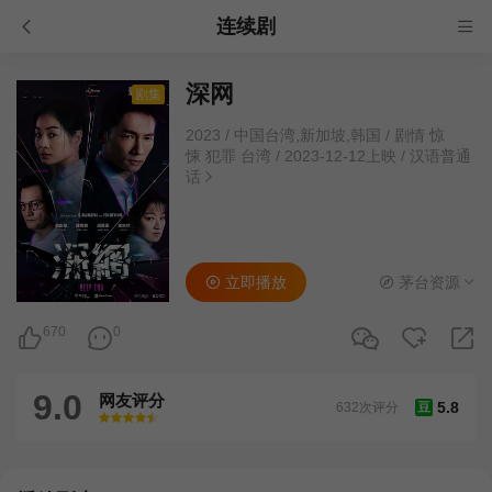
连续剧
深网
剧集
2023
/
中国台湾,新加坡,韩国
/
剧情 惊
悚 犯罪 台湾
/
2023-12-12上映
/
汉语普通
话
立即播放
茅台资源
670
0
9.0
网友评分
5.8
632次评分
豆
很差
较差
还行
推荐
力荐