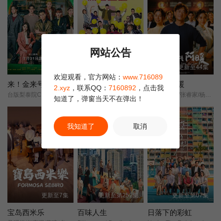
网站公告
更新至2集
更新至2868集
更新至44集
欢迎观看，官方网站：
www.716089
来！金来号
爱·回家之开心速递
阿松与阿暖
2.xyz
，联系QQ：
7160892
，点击我
台版梨泰院Class/Fired Up/
开心速递/爱·回家第四季/Come Home Love: Happy Courier/(Come Home Love: Lo and Behold/
柯叔元/韩瑜/张睿家/杨子仪/
知道了，弹窗当天不在弹出！
正片
正片
我知道了
取消
更新至7集
更新至第252集
更新至第07集
宝岛西米乐
百味人生
日落下的彩虹