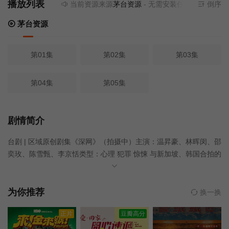
播放列表
当前资源来源
茅台资源
- 无需安装任何插件
倒序
茅台资源
第01集
第02集
第03集
第04集
第05集
剧情简介
台剧 | 区域原创剧集《深网》（拍摄中）主演：温昇豪、林晖闵、邵
奕玫、陈雪甄、李京恬类型：心理 犯罪 惊悚 与新加坡、韩国合拍的
一部关于亚洲网路色情的心理犯罪惊悚剧集。导演有两位，一个是
新加坡人，一个是印度人。温昇豪、李京恬、林晖闵等近日飞到新
加坡参与拍摄，每位演员在剧中都有情欲戏
为你推荐
换一换
正片
豆瓣高分